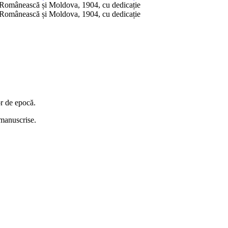
or de epocă.
i manuscrise.