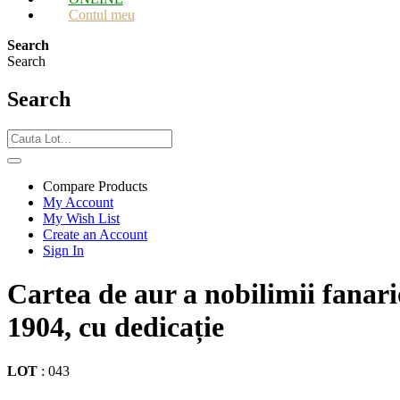
Contul meu
Search
Search
Search
Compare Products
My Account
My Wish List
Create an Account
Sign In
Cartea de aur a nobilimii fanar
1904, cu dedicație
LOT
:
043