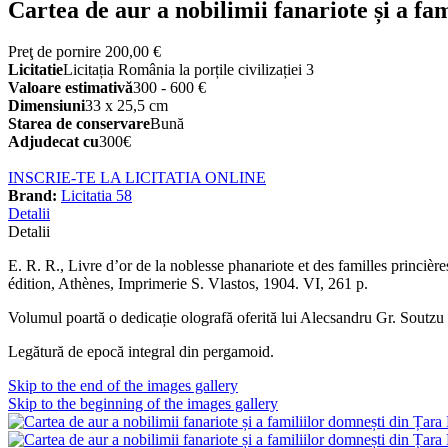
Cartea de aur a nobilimii fanariote și a f
Preţ de pornire
200,00 €
Licitatie
Licitația România la porțile civilizației 3
Valoare estimativă
300 - 600 €
Dimensiuni
33 x 25,5 cm
Starea de conservare
Bună
Adjudecat cu
300€
INSCRIE-TE LA LICITATIA ONLINE
Brand:
Licitatia 58
Detalii
Detalii
E. R. R., Livre d’or de la noblesse phanariote et des familles princiè
édition, Athènes, Imprimerie S. Vlastos, 1904. VI, 261 p.
Volumul poartă o dedicație olografă oferită lui Alecsandru Gr. Soutzu 
Legătură de epocă integral din pergamoid.
Skip to the end of the images gallery
Skip to the beginning of the images gallery