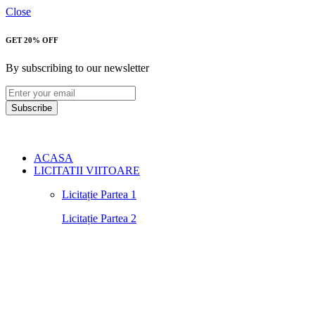
Close
GET 20% OFF
By subscribing to our newsletter
Subscribe
ACASA
LICITATII VIITOARE
Licitație Partea 1
Licitație Partea 2