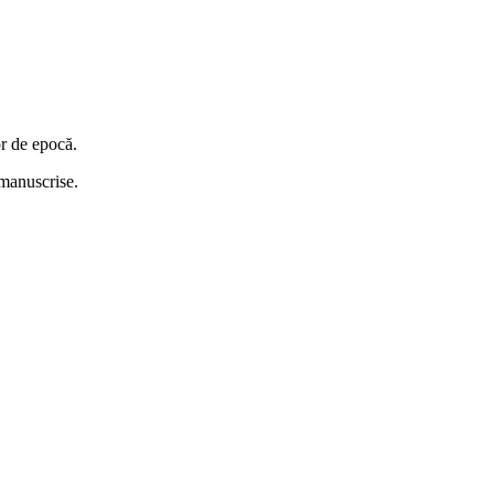
or de epocă.
i manuscrise.