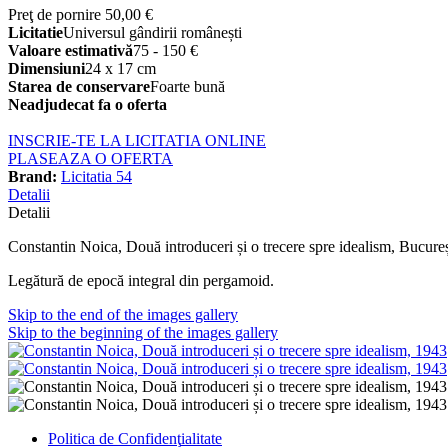
Preţ de pornire
50,00 €
Licitatie
Universul gândirii românești
Valoare estimativă
75 - 150 €
Dimensiuni
24 x 17 cm
Starea de conservare
Foarte bună
Neadjudecat fa o oferta
INSCRIE-TE LA LICITATIA ONLINE
PLASEAZA O OFERTA
Brand:
Licitatia 54
Detalii
Detalii
Constantin Noica, Două introduceri și o trecere spre idealism, Bucureșt
Legătură de epocă integral din pergamoid.
Skip to the end of the images gallery
Skip to the beginning of the images gallery
Politica de Confidenţ
ialitate