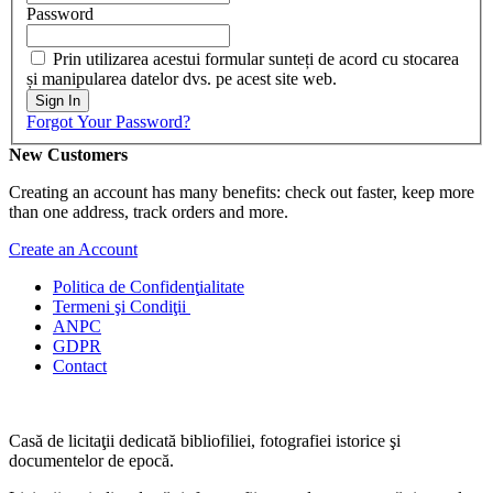
Password
Prin utilizarea acestui formular sunteți de acord cu stocarea
și manipularea datelor dvs. pe acest site web.
Sign In
Forgot Your Password?
New Customers
Creating an account has many benefits: check out faster, keep more
than one address, track orders and more.
Create an Account
Politica de Confidenţ
ialitate
Termeni şi Condiţii
ANPC
GDPR
Contact
Casă de licitaţii dedicată bibliofiliei, fotografiei istorice şi
documentelor de epocă.