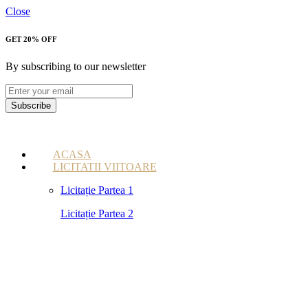
Close
GET 20% OFF
By subscribing to our newsletter
Subscribe
ACASA
LICITATII VIITOARE
Licitație Partea 1
Licitație Partea 2