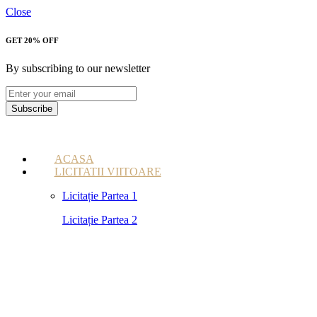
Close
GET 20% OFF
By subscribing to our newsletter
Subscribe
ACASA
LICITATII VIITOARE
Licitație Partea 1
Licitație Partea 2