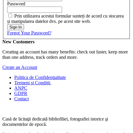
Password
Prin utilizarea acestui formular sunteți de acord cu stocarea
și manipularea datelor dvs. pe acest site web.
Sign In
Forgot Your Password?
New Customers
Creating an account has many benefits: check out faster, keep more
than one address, track orders and more.
Create an Account
Politica de Confidenţ
ialitate
Termeni şi Condiţii
ANPC
GDPR
Contact
Casă de licitaţii dedicată bibliofiliei, fotografiei istorice şi
documentelor de epocă.