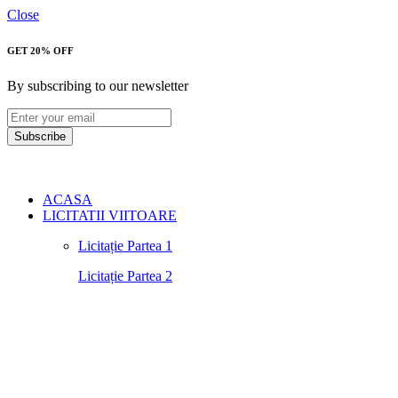
Close
GET 20% OFF
By subscribing to our newsletter
Subscribe
ACASA
LICITATII VIITOARE
Licitație Partea 1
Licitație Partea 2