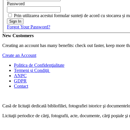
Password
Prin utilizarea acestui formular sunteți de acord cu stocarea și 
Sign In
Forgot Your Password?
New Customers
Creating an account has many benefits: check out faster, keep more th
Create an Account
Politica de Confidenţ
ialitate
Termeni şi Condiţii
ANPC
GDPR
Contact
Casă de licitaţii dedicată bibliofiliei, fotografiei istorice şi documentel
Licitaţii periodice de cărţi, fotografii, acte, documente, cărţi poştale ş