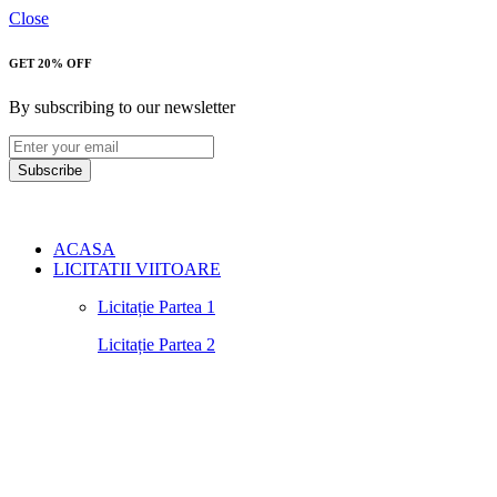
Close
GET 20% OFF
By subscribing to our newsletter
Subscribe
ACASA
LICITATII VIITOARE
Licitație Partea 1
Licitație Partea 2