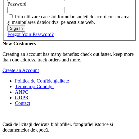
Password
Prin utilizarea acestui formular sunteți de acord cu stocarea
și manipularea datelor dvs. pe acest site web.
Sign In
Forgot Your Password?
New Customers
Creating an account has many benefits: check out faster, keep more
than one address, track orders and more.
Create an Account
Politica de Confidenţ
ialitate
Termeni şi Condiţii
ANPC
GDPR
Contact
Casă de licitaţii dedicată bibliofiliei, fotografiei istorice şi
documentelor de epocă.