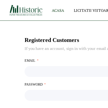
ACASA
LICITATII VIITOA
Registered Customers
If you have an account, sign in with your email 
EMAIL
PASSWORD