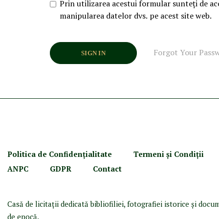
Prin utilizarea acestui formular sunteți de ac
manipularea datelor dvs. pe acest site web.
Forgot Your Pass
SIGN IN
Politica de Confidenţ
ialitate
Termeni şi Condiţii
ANPC
GDPR
Contact
Casă de licitaţii dedicată bibliofiliei, fotografiei istorice şi doc
de epocă.