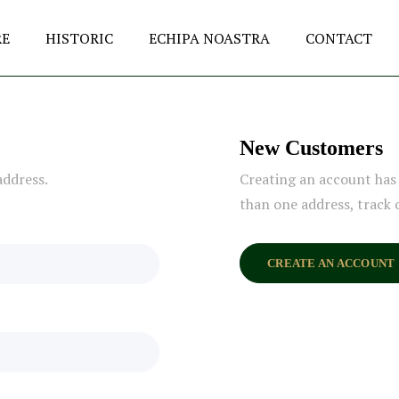
RE
HISTORIC
ECHIPA NOASTRA
CONTACT
New Customers
address.
Creating an account has 
than one address, track 
CREATE AN ACCOUNT