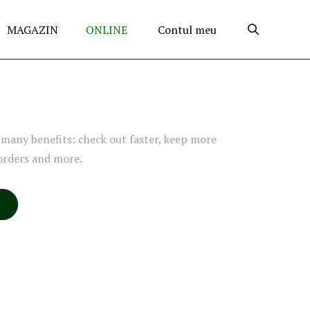
MAGAZIN
ONLINE
Contul meu
many benefits: check out faster, keep more
orders and more.