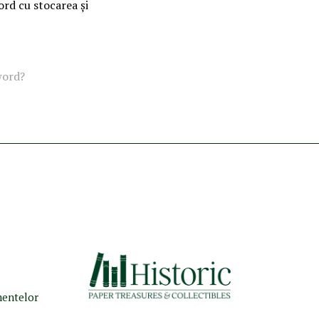
ord cu stocarea și
word?
umentelor