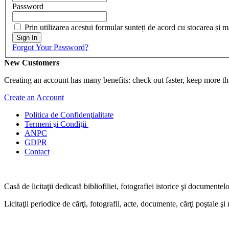
Password
Prin utilizarea acestui formular sunteți de acord cu stocarea și 
Sign In
Forgot Your Password?
New Customers
Creating an account has many benefits: check out faster, keep more th
Create an Account
Politica de Confidenţ
ialitate
Termeni şi Condiţii
ANPC
GDPR
Contact
Casă de licitaţii dedicată bibliofiliei, fotografiei istorice şi documentel
Licitaţii periodice de cărţi, fotografii, acte, documente, cărţi poştale ş