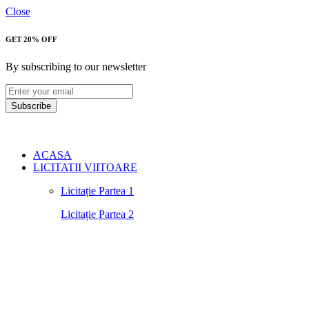
Close
GET 20% OFF
By subscribing to our newsletter
Subscribe
ACASA
LICITATII VIITOARE
Licitație Partea 1
Licitație Partea 2