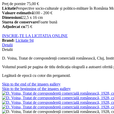
Preţ de pornire
75,00 €
Licitatie
Perspective socio-culturale și politico-militare în România M
Valoare estimativă
100 - 200 €
Dimensiuni
22,5 x 16 cm
Starea de conservare
Foarte bună
Adjudecat cu
75 €
INSCRIE-TE LA LICITATIA ONLINE
Brand:
Licitatie 94
Detalii
Detalii
D. Voina, Tratat de corespondență comercială românească, Cluj, Instit
Volumul poartă pe pagina de titlu dedicația olografă a autoarei oferit
Legătură de epocă cu cotor din pergamoid.
Skip to the end of the images gallery
Skip to the beginning of the images gallery