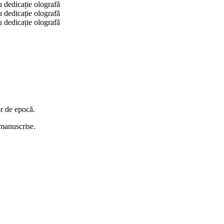
or de epocă.
i manuscrise.