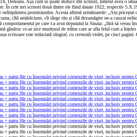
h. Deleanu. Așa cum se poate deduce din scrisori, lutierul avea o situați
ere. În cele trei scrisori două dintre ele fiind datate 1922, respectiv 5.X
de neîmplinirea promisiunilor. Acesta afirmă următoarele: „Am priceput c
acuma, cîtă amărăciune, cît sînge rău și cîtă dezamăgire ne-a cauzat neînd
ază comportamentul pe care l-a avut deputatul la Sinaia: „fără să vreau îmi
 mă gîndesc ce-ar zice muritorul de mîine care ar afla felul cum a înțele
oua scrisoare este redactată olograf, cu cerneală violet, pe cinci pagini. 