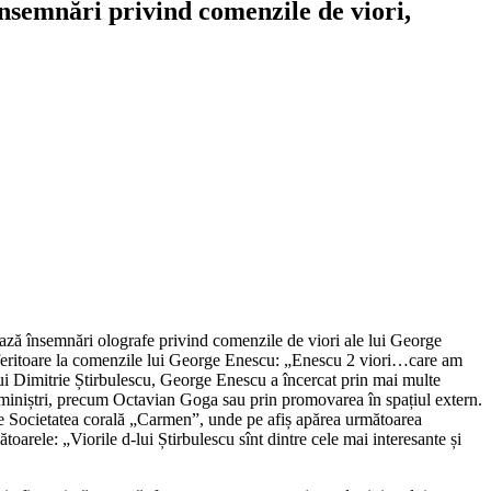
însemnări privind comenzile de viori,
trează însemnări olografe privind comenzile de viori ale lui George
e referitoare la comenzile lui George Enescu: „Enescu 2 viori…care am
ui Dimitrie Știrbulescu, George Enescu a încercat prin mai multe
eriți miniștri, precum Octavian Goga sau prin promovarea în spațiul extern.
 de Societatea corală „Carmen”, unde pe afiș apărea următoarea
oarele: „Viorile d-lui Știrbulescu sînt dintre cele mai interesante și