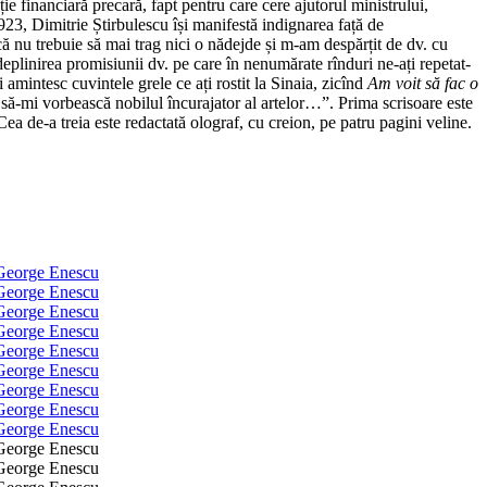
e financiară precară, fapt pentru care cere ajutorul ministrului,
.1923, Dimitrie Știrbulescu își manifestă indignarea față de
ă nu trebuie să mai trag nici o nădejde și m-am despărțit de dv. cu
eplinirea promisiunii dv. pe care în nenumărate rînduri ne-ați repetat-
 amintesc cuvintele grele ce ați rostit la Sinaia, zicînd
Am voit să fac o
s să-mi vorbească nobilul încurajator al artelor…”. Prima scrisoare este
Cea de-a treia este redactată olograf, cu creion, pe patru pagini veline.