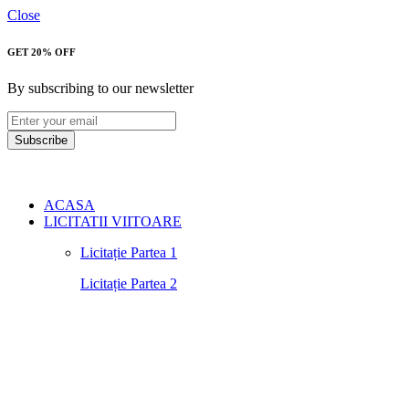
Close
GET 20% OFF
By subscribing to our newsletter
Subscribe
ACASA
LICITATII VIITOARE
Licitație Partea 1
Licitație Partea 2