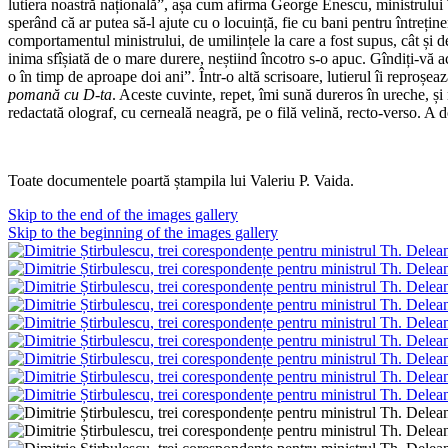
lutiera noastră națională”, așa cum afirma George Enescu, ministrului T
sperând că ar putea să-l ajute cu o locuință, fie cu bani pentru întrețin
comportamentul ministrului, de umilințele la care a fost supus, cât și 
inima sfîșiată de o mare durere, neștiind încotro s-o apuc. Gîndiți-vă 
o în timp de aproape doi ani”. Într-o altă scrisoare, lutierul îi reproșe
pomană cu D-ta
. Aceste cuvinte, repet, îmi sună dureros în ureche, și
redactată olograf, cu cerneală neagră, pe o filă velină, recto-verso. A d
Toate documentele poartă ștampila lui Valeriu P. Vaida.
Skip to the end of the images gallery
Skip to the beginning of the images gallery