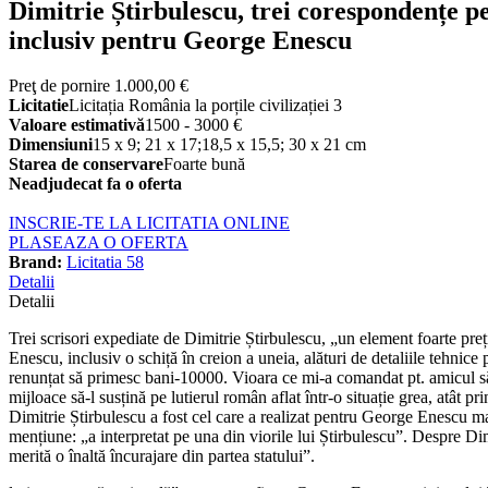
Dimitrie Știrbulescu, trei corespondențe p
inclusiv pentru George Enescu
Preţ de pornire
1.000,00 €
Licitatie
Licitația România la porțile civilizației 3
Valoare estimativă
1500 - 3000 €
Dimensiuni
15 x 9; 21 x 17;18,5 x 15,5; 30 x 21 cm
Starea de conservare
Foarte bună
Neadjudecat fa o oferta
INSCRIE-TE LA LICITATIA ONLINE
PLASEAZA O OFERTA
Brand:
Licitatia 58
Detalii
Detalii
Trei scrisori expediate de Dimitrie Știrbulescu, „un element foarte pre
Enescu, inclusiv o schiță în creion a uneia, alături de detaliile tehni
renunțat să primesc bani-10000. Vioara ce mi-a comandat pt. amicul să
mijloace să-l susțină pe lutierul român aflat într-o situație grea, atât p
Dimitrie Știrbulescu a fost cel care a realizat pentru George Enescu m
mențiune: „a interpretat pe una din viorile lui Știrbulescu”. Despre Dim
merită o înaltă încurajare din partea statului”.