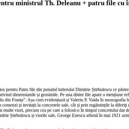
entru ministrul Th. Deleanu + patru file cu 
țios pentru
Patru file din jurnalul lutierului Dimitrie Știrbulescu ce păs
ce privind dimensiunile și grosimile. Pe una dintre file apare o mențiun
u din Franța”. Așa cum evidențiază și Valeriu P. Vaida în monografia l
rin comenzi și invitații la concertele sale, cât și prin rugămințile la dif
ai multe viori, precum cea pe care a folosit-o în timpul concertului dat
itrie Știrbulescu și viorile sale, George Enescu afirmă în mai 1921 următ