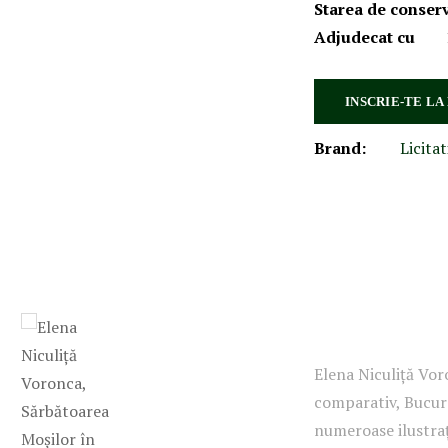
Starea de conser
Adjudecat cu
INSCRIE-TE LA
Brand:
Licitat
Elena Niculiță Vor
comparativ, Bucure
numeroase ilustrați