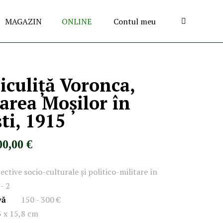
MAGAZIN
ONLINE
Contul meu
iculiță Voronca,
area Moșilor în
ti, 1915
00,00 €
ective socio-culturale și politico-militare în
- 2
vă
150 - 300 €
3 x 15,8 cm