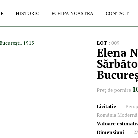
RE
HISTORIC
ECHIPA NOASTRA
CONTACT
LOT
:
009
Elena N
Sărbăto
Bucureș
1
Preţ de pornire
Licitatie
Persp
România Modernă 
Valoare estimati
Dimensiuni
2