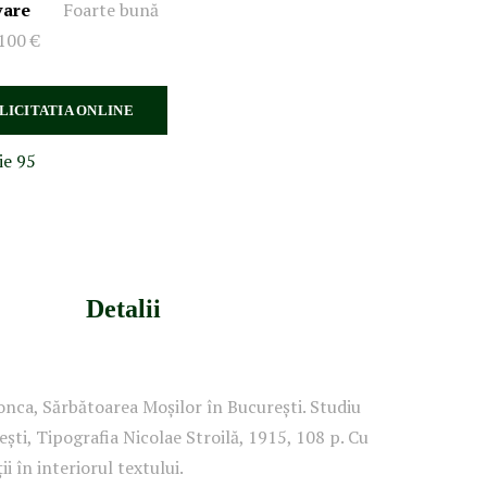
vare
Foarte bună
100 €
 LICITATIA ONLINE
ie 95
Detalii
onca, Sărbătoarea Moșilor în București. Studiu
ști, Tipografia Nicolae Stroilă, 1915, 108 p. Cu
i în interiorul textului.