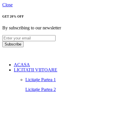
Close
GET 20% OFF
By subscribing to our newsletter
Subscribe
ACASA
LICITATII VIITOARE
Licitație Partea 1
Licitație Partea 2