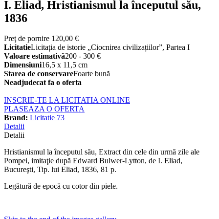
I. Eliad, Hristianismul la începutul său,
1836
Preţ de pornire
120,00 €
Licitatie
Licitația de istorie „Ciocnirea civilizațiilor”, Partea I
Valoare estimativă
200 - 300 €
Dimensiuni
16,5 x 11,5 cm
Starea de conservare
Foarte bună
Neadjudecat fa o oferta
INSCRIE-TE LA LICITATIA ONLINE
PLASEAZA O OFERTA
Brand:
Licitatie 73
Detalii
Detalii
Hristianismul la începutul său, Extract din cele din urmă zile ale
Pompei, imitaţie după Edward Bulwer-Lytton, de I. Eliad,
Bucureşti, Tip. lui Eliad, 1836, 81 p.
Legătură de epocă cu cotor din piele.