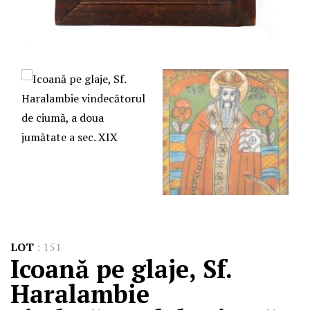
LOT
:
151
Icoană pe glaje, Sf.
Haralambie