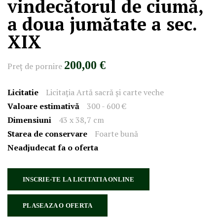
vindecătorul de ciumă,
a doua jumătate a sec.
XIX
200,00 €
Preţ de pornire
Licitatie
Licitația Artă sacră și carte veche
Valoare estimativă
300 - 600 €
Dimensiuni
43 x 38,7 cm
Starea de conservare
Foarte bună
Neadjudecat fa o oferta
INSCRIE-TE LA LICITATIA ONLINE
PLASEAZA O OFERTA