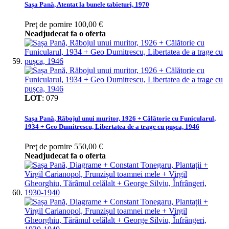
Sașa Pană, Atentat la bunele tabieturi, 1970
Preţ de pornire
100,00 €
Neadjudecat fa o oferta
LOT
:
079
Sașa Pană, Răbojul unui muritor, 1926 + Călătorie cu Funicularul,
1934 + Geo Dumitrescu, Libertatea de a trage cu pușca, 1946
Preţ de pornire
550,00 €
Neadjudecat fa o oferta