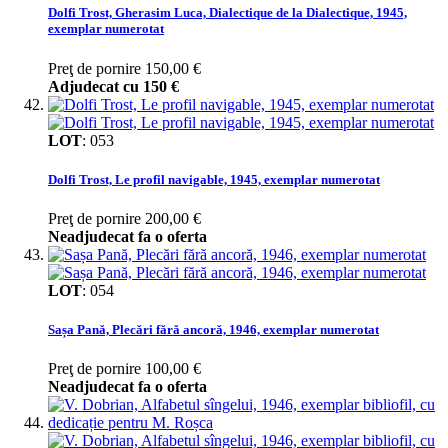
Dolfi Trost, Gherasim Luca, Dialectique de la Dialectique, 1945,
exemplar numerotat
Preţ de pornire
150,00 €
Adjudecat cu
150 €
LOT
:
053
Dolfi Trost, Le profil navigable, 1945, exemplar numerotat
Preţ de pornire
200,00 €
Neadjudecat fa o oferta
LOT
:
054
Sașa Pană, Plecări fără ancoră, 1946, exemplar numerotat
Preţ de pornire
100,00 €
Neadjudecat fa o oferta