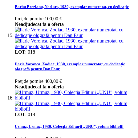
Barbu Brezianu, Nod ars, 1930, exemplar numerotat, cu dedicație
Preţ de pornire
100,00 €
Neadjudecat fa o oferta
LOT
:
018
Ilarie Voronca, Zodiac, 1930, exemplar numerotat, cu dedicație
olografă pentru Dan Faur
Preţ de pornire
400,00 €
Neadjudecat fa o oferta
LOT
:
019
Urmuz, Urmuz, 1930, Colecția Editurii „UNU”, volum bibliofil