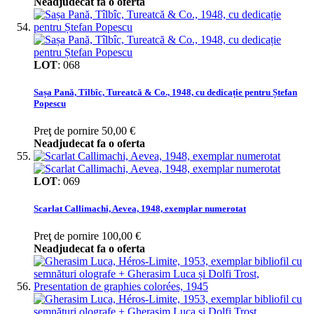
Neadjudecat fa o oferta
LOT
:
068
Sașa Pană, Tîlbîc, Tureatcă & Co., 1948, cu dedicație pentru Ștefan
Popescu
Preţ de pornire
50,00 €
Neadjudecat fa o oferta
LOT
:
069
Scarlat Callimachi, Aevea, 1948, exemplar numerotat
Preţ de pornire
100,00 €
Neadjudecat fa o oferta