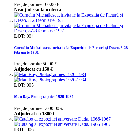
Preţ de pornire
100,00 €
Neadjudecat fa o oferta
LOT
:
004
Corneliu Michailescu, invitație la Expoziția de Pictură și Desen, 8-28
februarie 1931
Preţ de pornire
50,00 €
Adjudecat cu
150 €
LOT
:
005
Man Ray, Photographies 1920-1934
Preţ de pornire
1.000,00 €
Adjudecat cu
1300 €
LOT
:
006