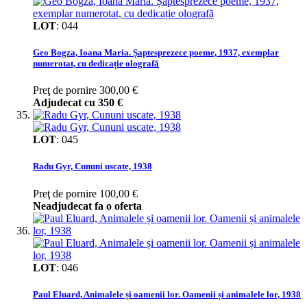
LOT
:
044
Geo Bogza, Ioana Maria. Șaptesprezece poeme, 1937, exemplar
numerotat, cu dedicație olografă
Preţ de pornire
300,00 €
Adjudecat cu
350 €
LOT
:
045
Radu Gyr, Cununi uscate, 1938
Preţ de pornire
100,00 €
Neadjudecat fa o oferta
LOT
:
046
Paul Eluard, Animalele și oamenii lor. Oamenii și animalele lor, 1938