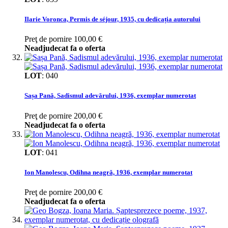
Ilarie Voronca, Permis de séjour, 1935, cu dedicația autorului
Preţ de pornire
100,00 €
Neadjudecat fa o oferta
LOT
:
040
Sașa Pană, Sadismul adevărului, 1936, exemplar numerotat
Preţ de pornire
200,00 €
Neadjudecat fa o oferta
LOT
:
041
Ion Manolescu, Odihna neagră, 1936, exemplar numerotat
Preţ de pornire
200,00 €
Neadjudecat fa o oferta