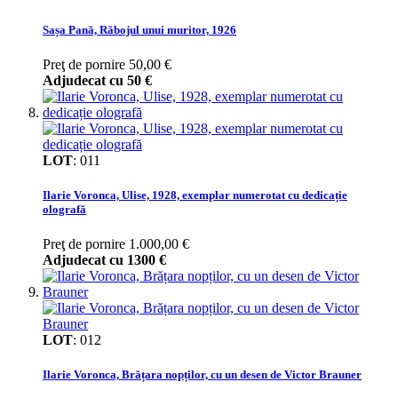
Sașa Pană, Răbojul unui muritor, 1926
Preţ de pornire
50,00 €
Adjudecat cu
50 €
LOT
:
011
Ilarie Voronca, Ulise, 1928, exemplar numerotat cu dedicație
olografă
Preţ de pornire
1.000,00 €
Adjudecat cu
1300 €
LOT
:
012
Ilarie Voronca, Brățara nopților, cu un desen de Victor Brauner