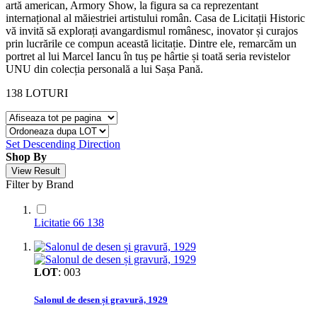
artă american, Armory Show, la figura sa ca reprezentant
internațional al măiestriei artistului român. Casa de Licitații Historic
vă invită să explorați avangardismul românesc, inovator și curajos
prin lucrările ce compun această licitație. Dintre ele, remarcăm un
portret al lui Marcel Iancu în tuș pe hârtie și toată seria revistelor
UNU din colecția personală a lui Sașa Pană.
138
LOTURI
Set Descending Direction
Shop By
View Result
Filter by Brand
Licitatie 66
138
LOT
:
003
Salonul de desen și gravură, 1929