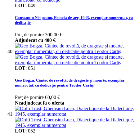
LOT
:
049
Constantin Nisipeanu, Femeia de aer, 1943, exemplar numerotat, cu
dedicație
Preţ de pornire
300,00 €
Adjudecat cu
400 €
LOT
:
051
Geo Bogza, Cântec de revoltă, de dragoste și moarte, exemplar
numerotat, cu dedicație pentru Teodor Cartiș
Preţ de pornire
60,00 €
Neadjudecat fa o oferta
LOT
:
052