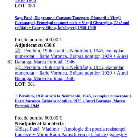
LOT
:
080
Sașa Pană, Diagrame + Constant Tonegaru, Plantații + Virgil
Carianopol, Frunzișul toamnei mele + Virgil Gheorghiu, Tărâmul
celălalt + George Silviu, Înfrângeri, 1930-1940
Preţ de pornire
500,00 €
Adjudecat cu
650 €
LOT
:
081
J. Perahim, 19 ilustrații la Neînfrânții, 1945, exemplar numerotat +
Ilarie Voronca, Brățara nopților, 1929 + Aurel Baranga, Marea
Furtună, 1946
Preţ de pornire
600,00 €
Neadjudecat fa o oferta