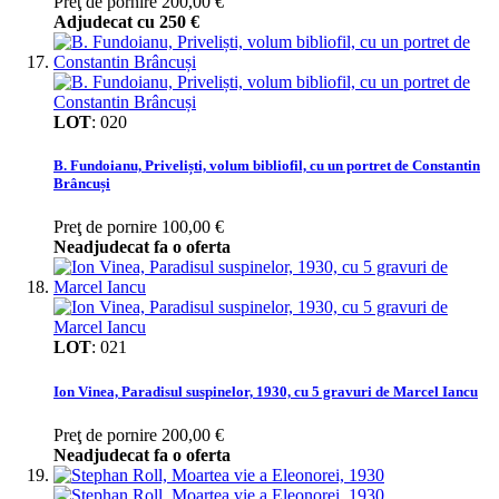
Preţ de pornire
200,00 €
Adjudecat cu
250 €
LOT
:
020
B. Fundoianu, Priveliști, volum bibliofil, cu un portret de Constantin
Brâncuși
Preţ de pornire
100,00 €
Neadjudecat fa o oferta
LOT
:
021
Ion Vinea, Paradisul suspinelor, 1930, cu 5 gravuri de Marcel Iancu
Preţ de pornire
200,00 €
Neadjudecat fa o oferta