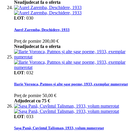
Neadjudecat fa o oferta
LOT
:
030
Aurel Zaremba, Deschidere, 1933
Preţ de pornire
200,00 €
Neadjudecat fa o oferta
LOT
:
032
Ilarie Voronca, Patmos și alte șase poeme, 1933, exemplar numerotat
Preţ de pornire
50,00 €
Adjudecat cu
75 €
LOT
:
033
Sașa Pană, Cuvîntul Talisman, 1933, volum numerotat