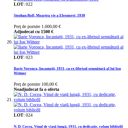
LOT
:
022
Stephan Roll, Moartea vie a Eleonorei, 1930
Preţ de pornire
1.000,00 €
Adjudecat cu
1500 €
LOT
:
023
Ilarie Voronca, Incantații, 1931, cu ex-librisul semnătură al lui Ion
Wittner
Preţ de pornire
100,00 €
Neadjudecat fa o oferta
LOT
:
024
N. D. Cocea, Vinul de viață lungă, 1931, cu dedicație, volum bibliofil