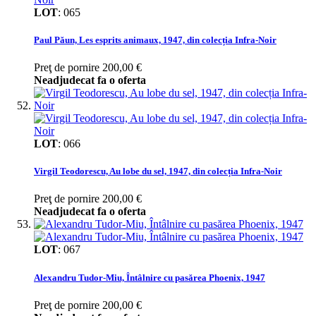
LOT
:
065
Paul Păun, Les esprits animaux, 1947, din colecția Infra-Noir
Preţ de pornire
200,00 €
Neadjudecat fa o oferta
LOT
:
066
Virgil Teodorescu, Au lobe du sel, 1947, din colecția Infra-Noir
Preţ de pornire
200,00 €
Neadjudecat fa o oferta
LOT
:
067
Alexandru Tudor-Miu, Întâlnire cu pasărea Phoenix, 1947
Preţ de pornire
200,00 €