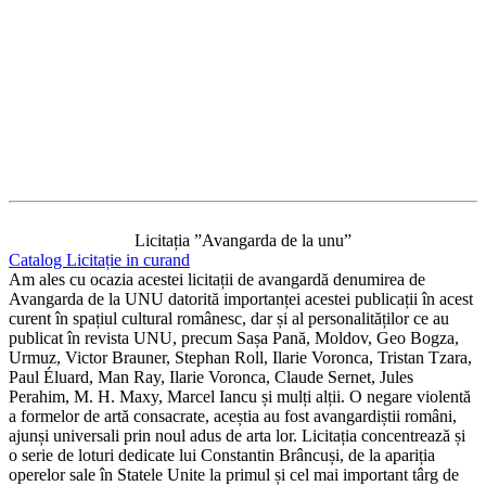
Licitația ”Avangarda de la unu”
Catalog Licitație in curand
Am ales cu ocazia acestei licitații de avangardă denumirea de
Avangarda de la UNU datorită importanței acestei publicații în acest
curent în spațiul cultural românesc, dar și al personalităților ce au
publicat în revista UNU, precum Sașa Pană, Moldov, Geo Bogza,
Urmuz, Victor Brauner, Stephan Roll, Ilarie Voronca, Tristan Tzara,
Paul Éluard, Man Ray, Ilarie Voronca, Claude Sernet, Jules
Perahim, M. H. Maxy, Marcel Iancu și mulți alții. O negare violentă
a formelor de artă consacrate, aceștia au fost avangardiștii români,
ajunși universali prin noul adus de arta lor. Licitația concentrează și
o serie de loturi dedicate lui Constantin Brâncuși, de la apariția
operelor sale în Statele Unite la primul și cel mai important târg de