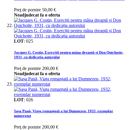
Preţ de pornire
50,00 €
Neadjudecat fa o oferta
LOT
:
025
Jacques G. Costin, Exerciții pentru mâna dreaptă și Don Quichotte,
1931, cu dedicația autorului
Preţ de pornire
200,00 €
Neadjudecat fa o oferta
LOT
:
026
Sașa Pană, Viața romanțată a lui Dumnezeu, 1932, exemplar
numerotat
Preţ de pornire
200,00 €