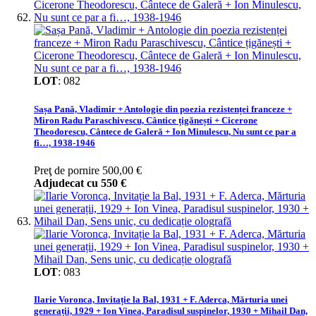
LOT
:
082
Sașa Pană, Vladimir + Antologie din poezia rezistenței franceze +
Miron Radu Paraschivescu, Cântice țigănești + Cicerone
Theodorescu, Cântece de Galeră + Ion Minulescu, Nu sunt ce par a
fi…, 1938-1946
Preţ de pornire
500,00 €
Adjudecat cu
550 €
LOT
:
083
Ilarie Voronca, Invitație la Bal, 1931 + F. Aderca, Mărturia unei
generații, 1929 + Ion Vinea, Paradisul suspinelor, 1930 + Mihail Dan,