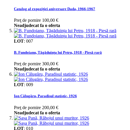
Catalog al expoziției aniversare Dada, 1966-1967
Preţ de pornire
100,00 €
Neadjudecat fa o oferta
LOT
:
007
B. Fundoianu, Tăgăduința lui Petru, 1918 - Piesă rară
Preţ de pornire
300,00 €
Neadjudecat fa o oferta
LOT
:
009
Ion Călugăru, Paradisul statistic, 1926
Preţ de pornire
200,00 €
Neadjudecat fa o oferta
LOT
:
010