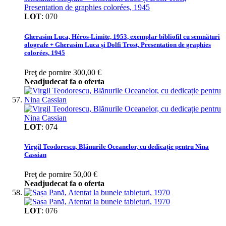
LOT
:
070
Gherasim Luca, Héros-Limite, 1953, exemplar bibliofil cu semnături
olografe + Gherasim Luca și Dolfi Trost, Presentation de graphies
colorées, 1945
Preţ de pornire
300,00 €
Neadjudecat fa o oferta
LOT
:
074
Virgil Teodorescu, Blănurile Oceanelor, cu dedicație pentru Nina
Cassian
Preţ de pornire
50,00 €
Neadjudecat fa o oferta
LOT
:
076