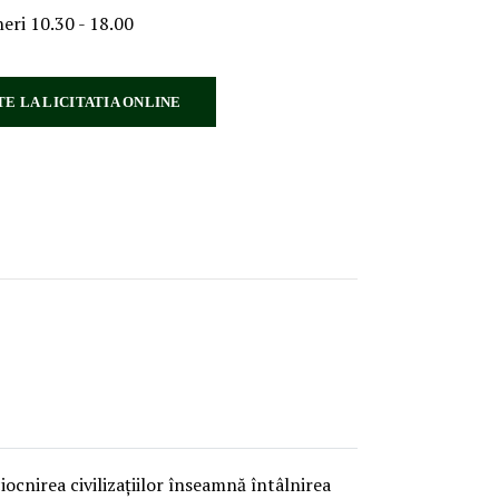
neri 10.30 - 18.00
TE LA LICITATIA ONLINE
iocnirea civilizațiilor înseamnă întâlnirea