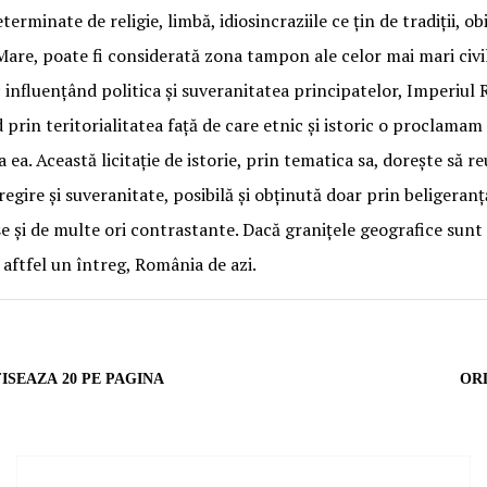
erminate de religie, limbă, idiosincraziile ce țin de tradiții, ob
re, poate fi considerată zona tampon ale celor mai mari civili
influențând politica și suveranitatea principatelor, Imperiul 
in teritorialitatea față de care etnic și istoric o proclamam p
a ea. Această licitație de istorie, prin tematica sa, dorește să r
gire și suveranitate, posibilă și obținută doar prin beligeran
 și de multe ori contrastante. Dacă granițele geografice sunt cl
d aftfel un întreg, România de azi.