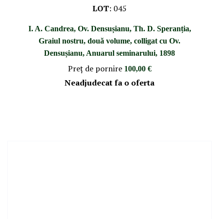
LOT
:
045
I. A. Candrea, Ov. Densușianu, Th. D. Speranția,
Graiul nostru, două volume, colligat cu Ov.
Densușianu, Anuarul seminarului, 1898
Preţ de pornire
100,00 €
Neadjudecat fa o oferta