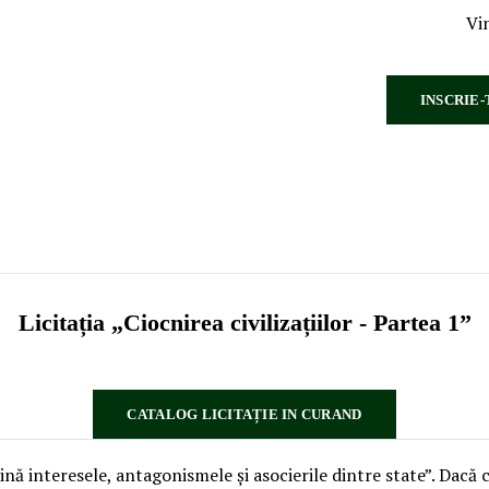
Vi
INSCRIE-
Licitația „Ciocnirea civilizațiilor - Partea 1”
CATALOG LICITAȚIE IN CURAND
nă interesele, antagonismele și asocierile dintre state”. Dacă c