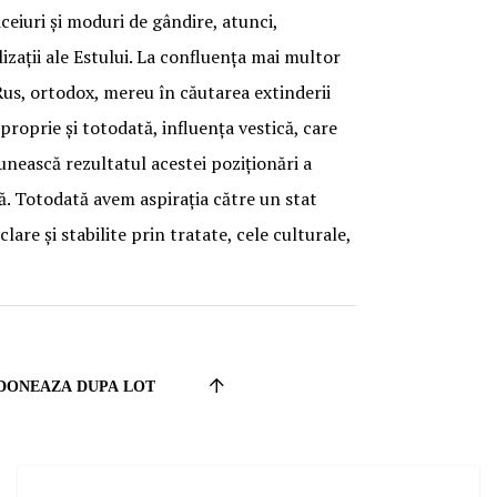
iceiuri și moduri de gândire, atunci,
zații ale Estului. La confluența mai multor
Rus, ortodox, mereu în căutarea extinderii
roprie și totodată, influența vestică, care
eunească rezultatul acestei poziționări a
ță. Totodată avem aspirația către un stat
are și stabilite prin tratate, cele culturale,
Set
Descending
Direction