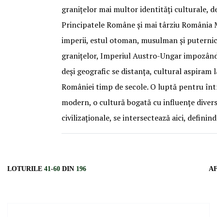
granițelor mai multor identități culturale, det
Principatele Române și mai târziu România Ma
imperii, estul otoman, musulman și puternic 
granițelor, Imperiul Austro-Ungar impozând pr
deși geografic se distanța, cultural aspiram l
României timp de secole. O luptă pentru între
modern, o cultură bogată cu influențe diverse
civilizaționale, se intersectează aici, definin
LOTURILE
41
-
60
DIN
196