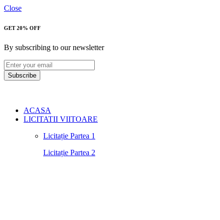
Close
GET 20% OFF
By subscribing to our newsletter
Subscribe
ACASA
LICITATII VIITOARE
Licitație Partea 1
Licitație Partea 2