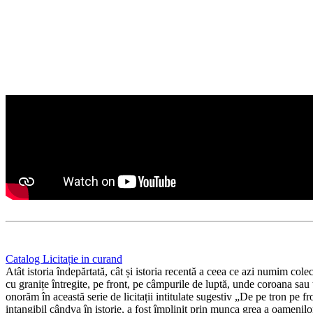
Catalog Licitație in curand
Atât istoria îndepărtată, cât și istoria recentă a ceea ce azi numim col
cu granițe întregite, pe front, pe câmpurile de luptă, unde coroana sau ti
onorăm în această serie de licitații intitulate sugestiv „De pe tron pe fr
intangibil cândva în istorie, a fost împlinit prin munca grea a oamenilor