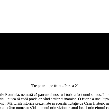
"De pe tron pe front - Partea 2"
ectiv România, ne arată că parcursul nostru istoric a fost unul sinuos, înt
tlul putea să cadă pradă oricând artileriei inamice. O istorie a unei lupte 
ont”. Mărturiile istorice prezentate în această licitație de Casa Historic n
 ale căror nume au sfidat timpul prin vizionarismul lor, și prin efortul c