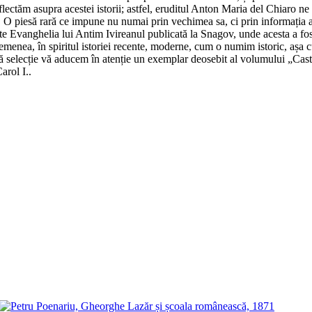
eflectăm asupra acestei istorii; astfel, eruditul Anton Maria del Chiaro n
a. O piesă rară ce impune nu numai prin vechimea sa, ci prin informația 
ste Evanghelia lui Antim Ivireanul publicată la Snagov, unde acesta a fo
asemenea, în spiritul istoriei recente, moderne, cum o numim istoric, așa
tă selecție vă aducem în atenție un exemplar deosebit al volumului „Cast
arol I..