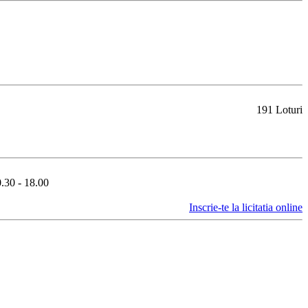
191 Loturi
0.30 - 18.00
Inscrie-te la licitatia online