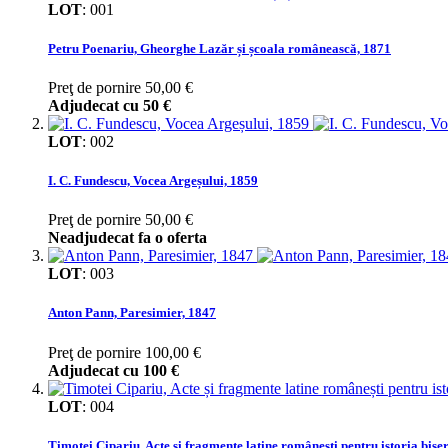
LOT
:
001
Petru Poenariu, Gheorghe Lazăr și școala românească, 1871
Preţ de pornire
50,00 €
Adjudecat cu
50 €
LOT
:
002
I. C. Fundescu, Vocea Argeșului, 1859
Preţ de pornire
50,00 €
Neadjudecat fa o oferta
LOT
:
003
Anton Pann, Paresimier, 1847
Preţ de pornire
100,00 €
Adjudecat cu
100 €
LOT
:
004
Timotei Cipariu, Acte și fragmente latine românești pentru istoria bise