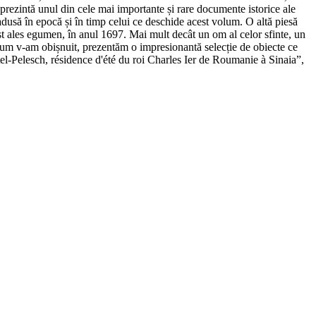
e prezintă unul din cele mai importante și rare documente istorice ale
adusă în epocă și în timp celui ce deschide acest volum. O altă piesă
st ales egumen, în anul 1697. Mai mult decât un om al celor sfinte, un
 cum v-am obișnuit, prezentăm o impresionantă selecție de obiecte ce
el-Pelesch, résidence d'été du roi Charles Ier de Roumanie à Sinaia”,