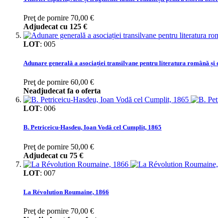
Preţ de pornire
70,00 €
Adjudecat cu
125 €
LOT
:
005
Adunare generală a asociației transilvane pentru literatura română și
Preţ de pornire
60,00 €
Neadjudecat fa o oferta
LOT
:
006
B. Petriceicu-Hasdeu, Ioan Vodă cel Cumplit, 1865
Preţ de pornire
50,00 €
Adjudecat cu
75 €
LOT
:
007
La Révolution Roumaine, 1866
Preţ de pornire
70,00 €