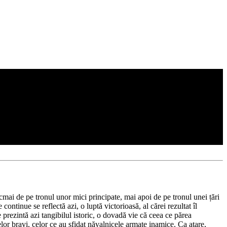
ocmai de pe tronul unor mici principate, mai apoi de pe tronul unei țări
continue se reflectă azi, o luptă victorioasă, al cărei rezultat îl
e prezintă azi tangibilul istoric, o dovadă vie că ceea ce părea
elor bravi, celor ce au sfidat năvalnicele armate inamice. Ca atare,