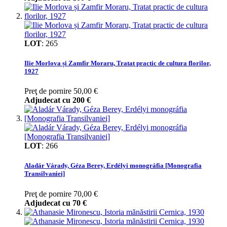
LOT
:
265
Ilie Morlova și Zamfir Moraru, Tratat practic de cultura florilor,
1927
Preţ de pornire
50,00 €
Adjudecat cu
200 €
LOT
:
266
Aladár Várady, Géza Berey, Erdélyi monográfia [Monografia
Transilvaniei]
Preţ de pornire
70,00 €
Adjudecat cu
70 €