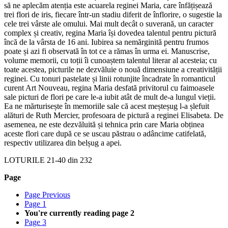
să ne aplecăm atenția este acuarela reginei Maria, care înfățișează
trei flori de iris, fiecare într-un stadiu diferit de înflorire, o sugestie la
cele trei vârste ale omului. Mai mult decât o suverană, un caracter
complex și creativ, regina Maria își dovedea talentul pentru pictură
încă de la vârsta de 16 ani. Iubirea sa nemărginită pentru frumos
poate și azi fi observată în tot ce a rămas în urma ei. Manuscrise,
volume memorii, cu toții îi cunoaștem talentul literar al acesteia; cu
toate acestea, picturile ne dezvăluie o nouă dimensiune a creativității
reginei. Cu tonuri pastelate și linii rotunjite încadrate în romanticul
curent Art Nouveau, regina Maria desfată privitorul cu faimoasele
sale picturi de flori pe care le-a iubit atât de mult de-a lungul vieții.
Ea ne mărturisește în memoriile sale că acest meșteșug l-a șlefuit
alături de Ruth Mercier, profesoara de pictură a reginei Elisabeta. De
asemenea, ne este dezvăluită și tehnica prin care Maria obținea
aceste flori care după ce se uscau păstrau o adâncime catifelată,
respectiv utilizarea din belșug a apei.
LOTURILE
21
-
40
din
232
Page
Page
Previous
Page
1
You're currently reading page
2
Page
3