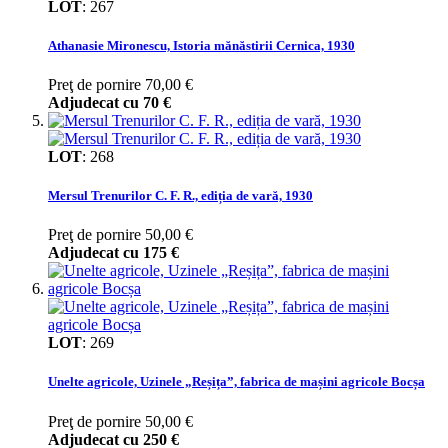
LOT
:
267
Athanasie Mironescu, Istoria mănăstirii Cernica, 1930
Preţ de pornire
70,00 €
Adjudecat cu
70 €
LOT
:
268
Mersul Trenurilor C. F. R., ediția de vară, 1930
Preţ de pornire
50,00 €
Adjudecat cu
175 €
LOT
:
269
Unelte agricole, Uzinele „Reșița”, fabrica de mașini agricole Bocșa
Preţ de pornire
50,00 €
Adjudecat cu
250 €