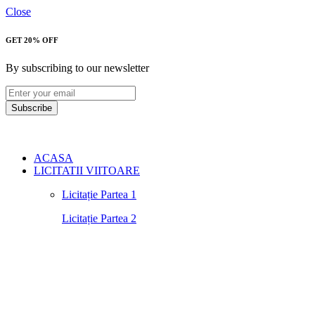
Close
GET 20% OFF
By subscribing to our newsletter
Subscribe
ACASA
LICITATII VIITOARE
Licitație Partea 1
Licitație Partea 2