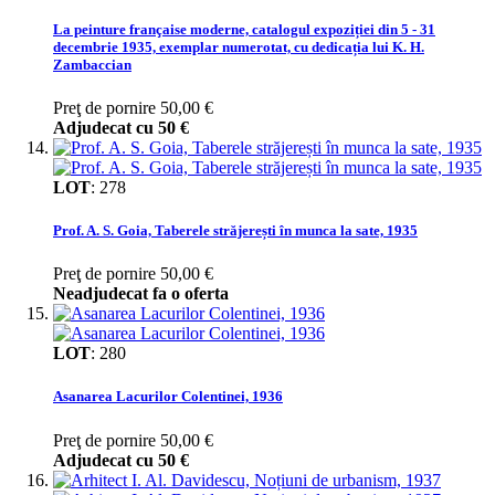
La peinture française moderne, catalogul expoziției din 5 - 31
decembrie 1935, exemplar numerotat, cu dedicația lui K. H.
Zambaccian
Preţ de pornire
50,00 €
Adjudecat cu
50 €
LOT
:
278
Prof. A. S. Goia, Taberele străjerești în munca la sate, 1935
Preţ de pornire
50,00 €
Neadjudecat fa o oferta
LOT
:
280
Asanarea Lacurilor Colentinei, 1936
Preţ de pornire
50,00 €
Adjudecat cu
50 €