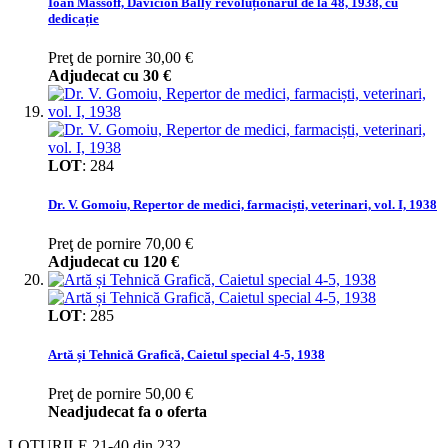
Ioan Massoff, Davicion Bally revoluționarul de la 48, 1938, cu
dedicație
Preţ de pornire
30,00 €
Adjudecat cu
30 €
LOT
:
284
Dr. V. Gomoiu, Repertor de medici, farmaciști, veterinari, vol. I, 1938
Preţ de pornire
70,00 €
Adjudecat cu
120 €
LOT
:
285
Artă și Tehnică Grafică, Caietul special 4-5, 1938
Preţ de pornire
50,00 €
Neadjudecat fa o oferta
LOTURILE
21
-
40
din
232