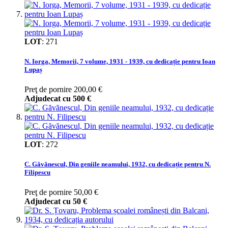
LOT
:
271
N. Iorga, Memorii, 7 volume, 1931 - 1939, cu dedicație pentru Ioan
Lupaș
Preţ de pornire
200,00 €
Adjudecat cu
500 €
LOT
:
272
C. Găvănescul, Din geniile neamului, 1932, cu dedicație pentru N.
Filipescu
Preţ de pornire
50,00 €
Adjudecat cu
50 €