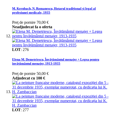
M. Kernbach, N. Romanescu, Hotarul tradițional și legal al
profesiunei medicale, 1935
Preţ de pornire
70,00 €
Neadjudecat fa o oferta
LOT
:
276
Elena M. Demetriescu, Învățământul menajer + Legea pentru
învățământul menajer, 1913-1935
Preţ de pornire
50,00 €
Adjudecat cu
100 €
LOT
:
277