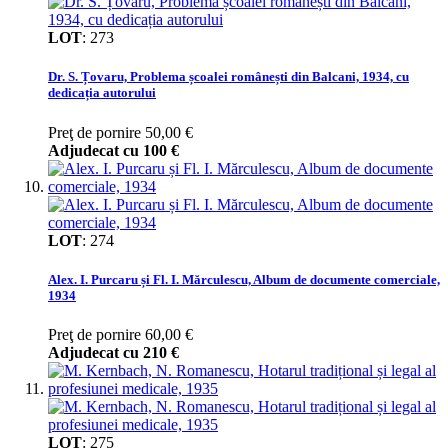
LOT
:
273
Dr. S. Țovaru, Problema școalei românești din Balcani, 1934, cu
dedicația autorului
Preţ de pornire
50,00 €
Adjudecat cu
100 €
LOT
:
274
Alex. I. Purcaru și Fl. I. Mărculescu, Album de documente comerciale,
1934
Preţ de pornire
60,00 €
Adjudecat cu
210 €
LOT
:
275