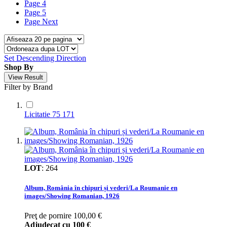
Page
4
Page
5
Page
Next
Set Descending Direction
Shop By
View Result
Filter by Brand
Licitatie 75
171
LOT
:
264
Album, România în chipuri și vederi/La Roumanie en
images/Showing Romanian, 1926
Preţ de pornire
100,00 €
Adjudecat cu
100 €