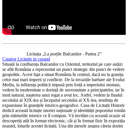
Licitația „La porțile Balcanilor - Partea 2”
Catalog Licitație in curand
Situată la confluența Balcanilor cu Orientul, teritoriul pe care astăzi
se află România a reprezentat un punct strategic din punct de vedere
geopolitic. Acest fapt a situat România în centrul, dacă nu la granița
celor mai mari imperii și conflicte. De la invaziile barbare ale Evului
Mediu, la influența politică impusă prin forță a imperiului otoman,
vedem în modernitate o dorință de suveranitate a principatelor, iar în
mod natural, nașterea unui regat a avut loc. Astfel, vedem la finalul
secolului al XIX-lea și începutul secolului al XX-lea, tendința de
expansiune în granițele istorico-geografice. Casa de Licitații Historic
dedică această licitație istoriei naționale și identității poporului român
prin mărturiile istorice ce îl compun. Vă invităm cu această ocazie să
descoperiți atât în format electronic, cât și în format fizic în expoziția
noastră, loturile acestei licitații. Una din piesele asupra căreia dorim