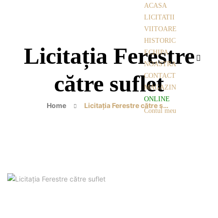
ACASA
LICITATII
VIITOARE
HISTORIC
Licitația Ferestre
ECHIPA
NOASTRA
către suflet
CONTACT
MAGAZIN
ONLINE
Home
Licitația Ferestre către suflet
Contul meu