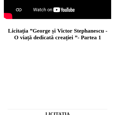
Licitația ”George și Victor Stephanescu -
O viață dedicată creației ”- Partea 1
LICITAȚIA