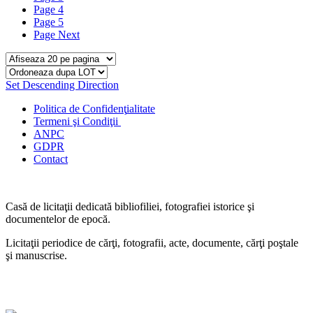
Page
4
Page
5
Page
Next
Set Descending Direction
Politica de Confidenţ
ialitate
Termeni şi Condiţii
ANPC
GDPR
Contact
Casă de licitaţii dedicată bibliofiliei, fotografiei istorice şi
documentelor de epocă.
Licitaţii periodice de cărţi, fotografii, acte, documente, cărţi poştale
şi manuscrise.