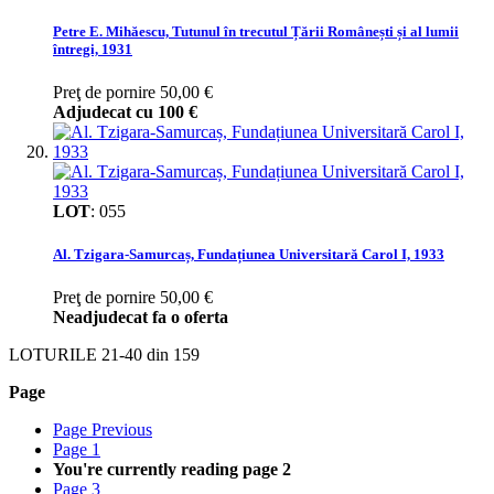
Petre E. Mihăescu, Tutunul în trecutul Țării Românești și al lumii
întregi, 1931
Preţ de pornire
50,00 €
Adjudecat cu
100 €
LOT
:
055
Al. Tzigara-Samurcaș, Fundațiunea Universitară Carol I, 1933
Preţ de pornire
50,00 €
Neadjudecat fa o oferta
LOTURILE
21
-
40
din
159
Page
Page
Previous
Page
1
You're currently reading page
2
Page
3