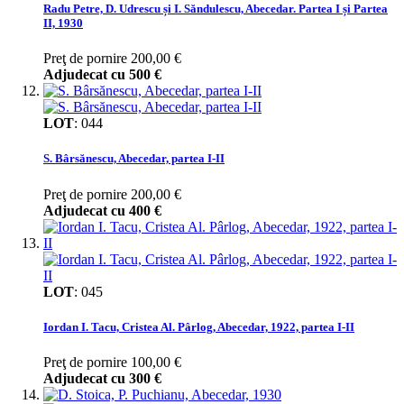
Radu Petre, D. Udrescu și I. Săndulescu, Abecedar. Partea I și Partea
II, 1930
Preţ de pornire
200,00 €
Adjudecat cu
500 €
LOT
:
044
S. Bârsănescu, Abecedar, partea I-II
Preţ de pornire
200,00 €
Adjudecat cu
400 €
LOT
:
045
Iordan I. Tacu, Cristea Al. Pârlog, Abecedar, 1922, partea I-II
Preţ de pornire
100,00 €
Adjudecat cu
300 €