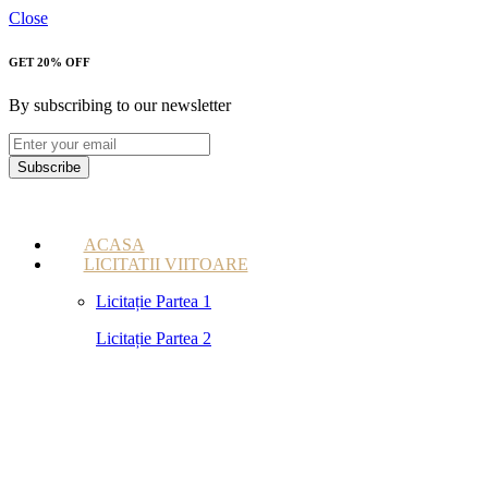
Close
GET 20% OFF
By subscribing to our newsletter
Subscribe
ACASA
LICITATII VIITOARE
Licitație Partea 1
Licitație Partea 2