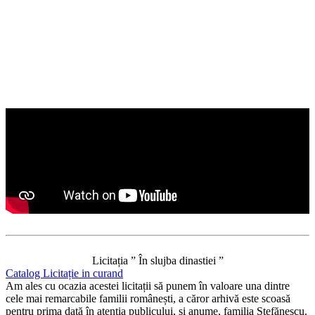
Licitația ” În slujba dinastiei ”
Catalog Licitație in curand
Am ales cu ocazia acestei licitații să punem în valoare una dintre
cele mai remarcabile familii românești, a căror arhivă este scoasă
pentru prima dată în atenția publicului, și anume, familia Ștefănescu.