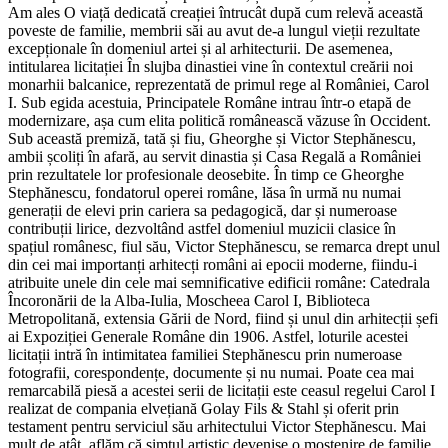
Am ales O viață dedicată creației întrucât după cum relevă această
poveste de familie, membrii săi au avut de-a lungul vieții rezultate
excepționale în domeniul artei și al arhitecturii. De asemenea,
intitularea licitației În slujba dinastiei vine în contextul creării noi
monarhii balcanice, reprezentată de primul rege al României, Carol
I. Sub egida acestuia, Principatele Române intrau într-o etapă de
modernizare, așa cum elita politică românească văzuse în Occident.
Sub această premiză, tată și fiu, Gheorghe și Victor Stephănescu,
ambii școliți în afară, au servit dinastia și Casa Regală a României
prin rezultatele lor profesionale deosebite. În timp ce Gheorghe
Stephănescu, fondatorul operei române, lăsa în urmă nu numai
generații de elevi prin cariera sa pedagogică, dar și numeroase
contribuții lirice, dezvoltând astfel domeniul muzicii clasice în
spațiul românesc, fiul său, Victor Stephănescu, se remarca drept unul
din cei mai importanți arhitecți români ai epocii moderne, fiindu-i
atribuite unele din cele mai semnificative edificii române: Catedrala
Încoronării de la Alba-Iulia, Moscheea Carol I, Biblioteca
Metropolitană, extensia Gării de Nord, fiind și unul din arhitecții șefi
ai Expoziției Generale Române din 1906. Astfel, loturile acestei
licitații intră în intimitatea familiei Stephănescu prin numeroase
fotografii, corespondențe, documente și nu numai. Poate cea mai
remarcabilă piesă a acestei serii de licitații este ceasul regelui Carol I
realizat de compania elvețiană Golay Fils & Stahl și oferit prin
testament pentru serviciul său arhitectului Victor Stephănescu. Mai
mult de atât, aflăm că simțul artistic devenise o moștenire de familie,