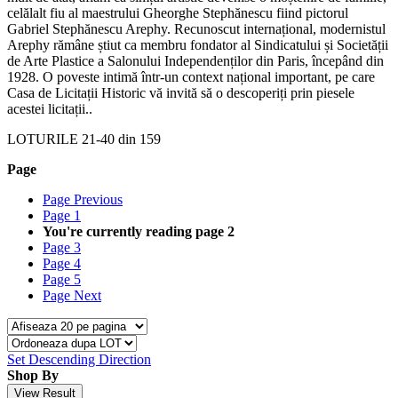
celălalt fiu al maestrului Gheorghe Stephănescu fiind pictorul
Gabriel Stephănescu Arephy. Recunoscut internațional, modernistul
Arephy rămâne știut ca membru fondator al Sindicatului și Societății
de Arte Plastice a Salonului Independenților din Paris, începând din
1928. O poveste intimă într-un context național important, pe care
Casa de Licitații Historic vă invită să o descoperiți prin piesele
acestei licitații..
LOTURILE
21
-
40
din
159
Page
Page
Previous
Page
1
You're currently reading page
2
Page
3
Page
4
Page
5
Page
Next
Set Descending Direction
Shop By
View Result