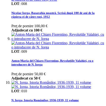
LOT
:
008
Nicolae Iorga, Basarabia noastră. Scrisă după 100 de ani de la
răpirea ei de către ruși, 1912
Preţ de pornire
100,00 €
Adjudecat cu
100 €
LOT
:
009
Anton-Maria del Chiaro Fiorentino, Revoluțiile Valahiei, cu o
introducere de N. Iorga
Preţ de pornire
50,00 €
Adjudecat cu
50 €
LOT
:
010
N. Iorga, Istoria Românilor, 1936-1939, 11 volume