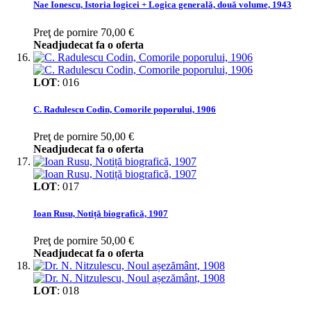
Nae Ionescu, Istoria logicei + Logica generală, două volume, 1943
Preţ de pornire
70,00 €
Neadjudecat fa o oferta
LOT
:
016
C. Radulescu Codin, Comorile poporului, 1906
Preţ de pornire
50,00 €
Neadjudecat fa o oferta
LOT
:
017
Ioan Rusu, Notiță biografică, 1907
Preţ de pornire
50,00 €
Neadjudecat fa o oferta
LOT
:
018