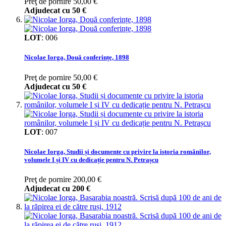
Preţ de pornire
50,00 €
Adjudecat cu
50 €
LOT
:
006
Nicolae Iorga, Două conferințe, 1898
Preţ de pornire
50,00 €
Adjudecat cu
50 €
LOT
:
007
Nicolae Iorga, Studii și documente cu privire la istoria românilor,
volumele I și IV cu dedicație pentru N. Petrașcu
Preţ de pornire
200,00 €
Adjudecat cu
200 €