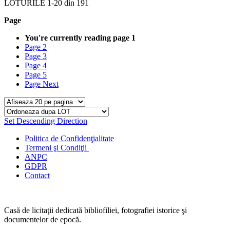
LOTURILE
1
-
20
din
191
Page
You're currently reading page
1
Page
2
Page
3
Page
4
Page
5
Page
Next
Set Descending Direction
Politica de Confidenţ
ialitate
Termeni şi Condiţii
ANPC
GDPR
Contact
Casă de licitaţii dedicată bibliofiliei, fotografiei istorice şi
documentelor de epocă.