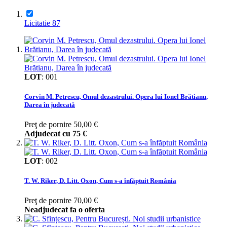
Licitatie 87
LOT
:
001
Corvin M. Petrescu, Omul dezastrului. Opera lui Ionel Brătianu,
Darea în judecată
Preţ de pornire
50,00 €
Adjudecat cu
75 €
LOT
:
002
T. W. Riker, D. Litt. Oxon, Cum s-a înfăptuit România
Preţ de pornire
70,00 €
Neadjudecat fa o oferta