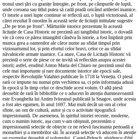
tronul unei țări cu granițe întregite, pe front, pe câmpurile de luptă,
unde coroana sau titlul putea să cadă pradă oricând artileriei inamice.
O istorie a unei lupte continue se reflectă azi, o luptă victorioasă, al
cărei rezultat îl onorăm în această serie de licitații intitulate sugestiv
„De pe tron pe front”. Mărturiile istorice prezentate în această
licitație de Casa Historic ne prezintă azi tangibilul istoric, o dovadă
vie că ceea ce părea intangibil cândva în istorie, a fost împlinit prin
munca grea a oamenilor ale căror nume au sfidat timpul prin
vizionarismul lor, și prin efortul celor bravi, celor ce au sfidat
năvalnicele armate inamice. Ca atare, Casa de Licitații Historic vă
prezintă o serie de piese ce ne invită să reflectăm asupra acestei
istorii; astfel, eruditul Anton Maria del Chiaro ne prezintă unul din
cele mai importante și rare documente istorice ale epocii sale,
respectiv Revoluțiile Valahiei publicate în 1718 la Veneția. O piesă
rară ce impune nu numai prin vechimea sa, ci prin informația adusă
în epocă și în timp celui ce deschide acest volum. O altă piesă
deosebit de rară în bibliofilie ce o aducem în atenția dumneavoastră
este Evanghelia lui Antim Ivireanul publicată la Snagov, unde acesta
a fost ales egumen, în anul 1697. Mai mult decât un om al celor
sfinte, un om de cultură, autor și cu o activitate tipografică
impresionantă. De asemenea, în spiritul istoriei recente, moderne,
cum o numim istoric, așa cum v-am obișnuit, prezentăm o
impresionantă selecție de obiecte ce ne relevă fascinanta perioadă a
monarhiei și a membrilor săi. În această selecție vă aducem în atenție
un exemplar deosebit al volumului „Castel-Pelesch, résidence d'été