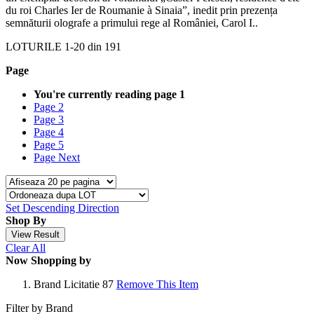
du roi Charles Ier de Roumanie à Sinaia”, inedit prin prezența
semnăturii olografe a primului rege al României, Carol I..
LOTURILE
1
-
20
din
191
Page
You're currently reading page
1
Page
2
Page
3
Page
4
Page
5
Page
Next
Set Descending Direction
Shop By
View Result
Clear All
Now Shopping by
Brand
Licitatie 87
Remove This Item
Filter by Brand