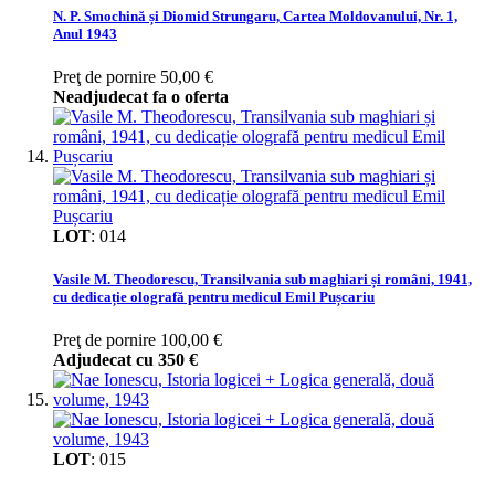
N. P. Smochină și Diomid Strungaru, Cartea Moldovanului, Nr. 1,
Anul 1943
Preţ de pornire
50,00 €
Neadjudecat fa o oferta
LOT
:
014
Vasile M. Theodorescu, Transilvania sub maghiari și români, 1941,
cu dedicație olografă pentru medicul Emil Pușcariu
Preţ de pornire
100,00 €
Adjudecat cu
350 €
LOT
:
015