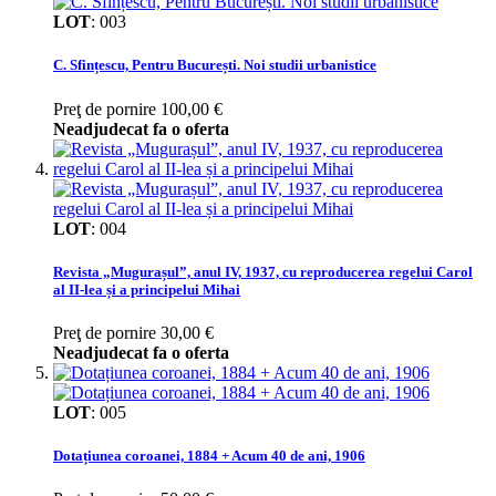
LOT
:
003
C. Sfințescu, Pentru București. Noi studii urbanistice
Preţ de pornire
100,00 €
Neadjudecat fa o oferta
LOT
:
004
Revista „Mugurașul”, anul IV, 1937, cu reproducerea regelui Carol
al II-lea și a principelui Mihai
Preţ de pornire
30,00 €
Neadjudecat fa o oferta
LOT
:
005
Dotațiunea coroanei, 1884 + Acum 40 de ani, 1906