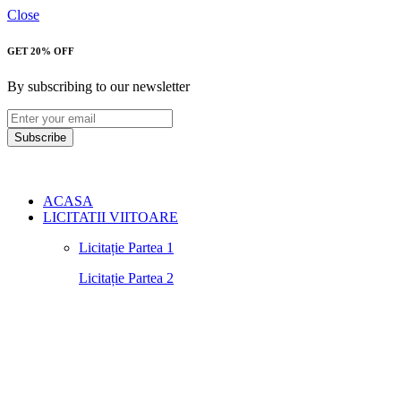
Close
GET 20% OFF
By subscribing to our newsletter
Subscribe
ACASA
LICITATII VIITOARE
Licitație Partea 1
Licitație Partea 2