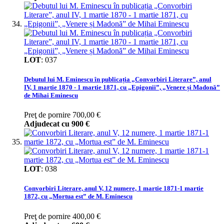
LOT
:
037
Debutul lui M. Eminescu în publicația „Convorbiri Literare”, anul
IV, 1 martie 1870 - 1 martie 1871, cu „Epigonii”, „Venere și Madonă”
de Mihai Eminescu
Preţ de pornire
700,00 €
Adjudecat cu
900 €
LOT
:
038
Convorbiri Literare, anul V, 12 numere, 1 martie 1871-1 martie
1872, cu „Mortua est” de M. Eminescu
Preţ de pornire
400,00 €