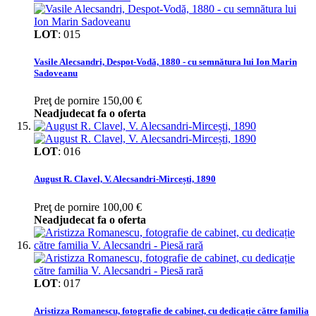
LOT
:
015
Vasile Alecsandri, Despot-Vodă, 1880 - cu semnătura lui Ion Marin
Sadoveanu
Preţ de pornire
150,00 €
Neadjudecat fa o oferta
LOT
:
016
August R. Clavel, V. Alecsandri-Mircești, 1890
Preţ de pornire
100,00 €
Neadjudecat fa o oferta
LOT
:
017
Aristizza Romanescu, fotografie de cabinet, cu dedicație către familia