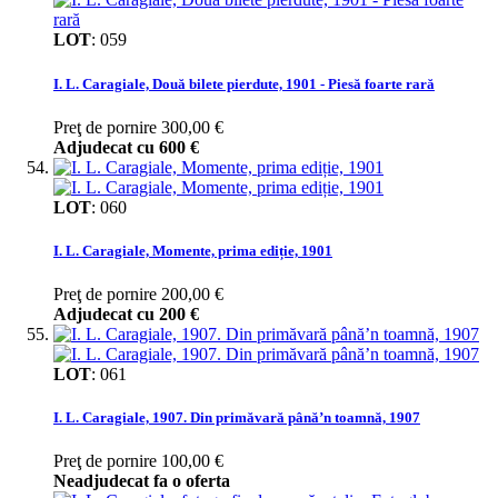
LOT
:
059
I. L. Caragiale, Două bilete pierdute, 1901 - Piesă foarte rară
Preţ de pornire
300,00 €
Adjudecat cu
600 €
LOT
:
060
I. L. Caragiale, Momente, prima ediție, 1901
Preţ de pornire
200,00 €
Adjudecat cu
200 €
LOT
:
061
I. L. Caragiale, 1907. Din primăvară până’n toamnă, 1907
Preţ de pornire
100,00 €
Neadjudecat fa o oferta