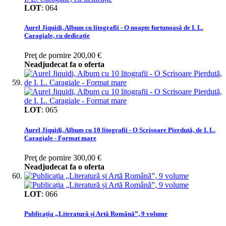
LOT
:
064
Aurel Jiquidi, Album cu litografii - O noapte furtunoasă de I. L.
Caragiale, cu dedicație
Preţ de pornire
200,00 €
Neadjudecat fa o oferta
LOT
:
065
Aurel Jiquidi, Album cu 10 litografii - O Scrisoare Pierdută, de I. L.
Caragiale - Format mare
Preţ de pornire
300,00 €
Neadjudecat fa o oferta
LOT
:
066
Publicația „Literatură și Artă Română”, 9 volume