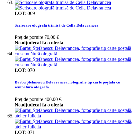
LOT
:
069
Scrisoare olografă trimisă de Cella Delavrancea
Preţ de pornire
70,00 €
Neadjudecat fa o oferta
LOT
:
070
Barbu Ștefănescu Delavrancea, fotografie tip carte poștală cu
semnătură olografă
Preţ de pornire
400,00 €
Neadjudecat fa o oferta
LOT
:
071