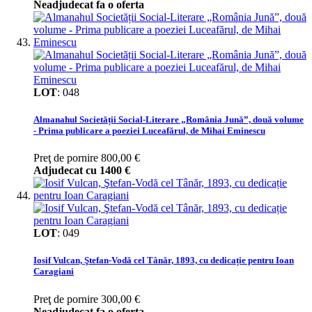
Neadjudecat fa o oferta
LOT
:
048
Almanahul Societății Social-Literare „România Jună”, două volume
- Prima publicare a poeziei Luceafărul, de Mihai Eminescu
Preţ de pornire
800,00 €
Adjudecat cu
1400 €
LOT
:
049
Iosif Vulcan, Ştefan-Vodă cel Tânăr, 1893, cu dedicație pentru Ioan
Caragiani
Preţ de pornire
300,00 €
Neadjudecat fa o oferta