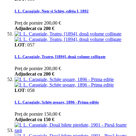
I. L. Caragiale, Note și Schițe, ediția I, 1892
Preţ de pornire
200,00 €
Adjudecat cu
200 €
LOT
:
057
I. L. Caragiale, Teatru, [1894], două volume colligate
Preţ de pornire
200,00 €
Adjudecat cu
200 €
LOT
:
058
I. L. Caragiale, Schițe ușoare, 1896 - Prima ediție
Preţ de pornire
150,00 €
Adjudecat cu
150 €