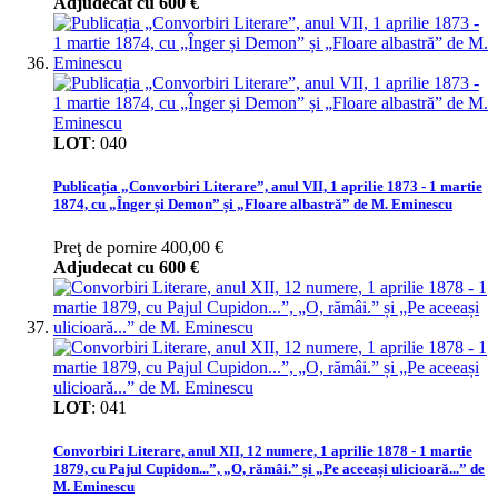
Adjudecat cu
600 €
LOT
:
040
Publicația „Convorbiri Literare”, anul VII, 1 aprilie 1873 - 1 martie
1874, cu „Înger și Demon” și „Floare albastră” de M. Eminescu
Preţ de pornire
400,00 €
Adjudecat cu
600 €
LOT
:
041
Convorbiri Literare, anul XII, 12 numere, 1 aprilie 1878 - 1 martie
1879, cu Pajul Cupidon...”, „O, rămâi.” și „Pe aceeași ulicioară...” de
M. Eminescu