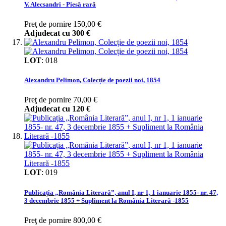
V. Alecsandri - Piesă rară
Preţ de pornire
150,00 €
Adjudecat cu
300 €
LOT
:
018
Alexandru Pelimon, Colecție de poezii noi, 1854
Preţ de pornire
70,00 €
Adjudecat cu
120 €
LOT
:
019
Publicația „România Literară”, anul I, nr 1, 1 ianuarie 1855- nr. 47,
3 decembrie 1855 + Supliment la România Literară -1855
Preţ de pornire
800,00 €