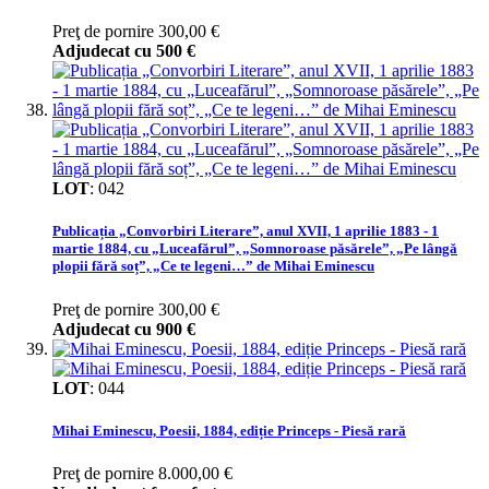
Preţ de pornire
300,00 €
Adjudecat cu
500 €
LOT
:
042
Publicația „Convorbiri Literare”, anul XVII, 1 aprilie 1883 - 1
martie 1884, cu „Luceafărul”, „Somnoroase păsărele”, „Pe lângă
plopii fără soț”, „Ce te legeni…” de Mihai Eminescu
Preţ de pornire
300,00 €
Adjudecat cu
900 €
LOT
:
044
Mihai Eminescu, Poesii, 1884, ediție Princeps - Piesă rară
Preţ de pornire
8.000,00 €