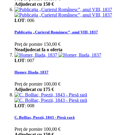
Adjudecat cu
150 €
LOT
:
006
Publicația „Curierul Românesc”, anul VIII, 1837
Preţ de pornire
150,00 €
Neadjudecat fa o oferta
LOT
:
007
Homer, Iliada, 1837
Preţ de pornire
100,00 €
Adjudecat cu
175 €
LOT
:
008
C. Bolliac, Poezii, 1843 - Piesă rară
Preţ de pornire
100,00 €
Adjudecat cu
150 €