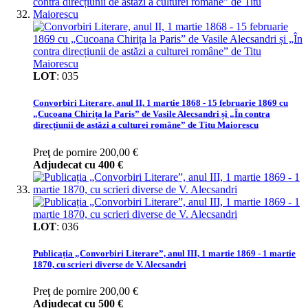
LOT
:
035
Convorbiri Literare, anul II, 1 martie 1868 - 15 februarie 1869 cu
„Cucoana Chirița la Paris” de Vasile Alecsandri și „În contra
direcțiunii de astăzi a culturei române” de Titu Maiorescu
Preţ de pornire
200,00 €
Adjudecat cu
400 €
LOT
:
036
Publicația „Convorbiri Literare”, anul III, 1 martie 1869 - 1 martie
1870, cu scrieri diverse de V. Alecsandri
Preţ de pornire
200,00 €
Adjudecat cu
500 €