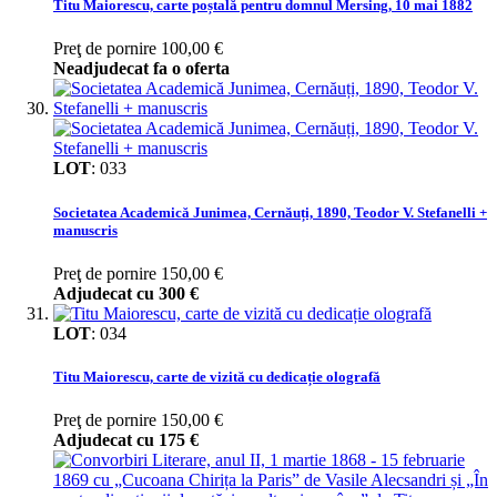
Titu Maiorescu, carte poștală pentru domnul Mersing, 10 mai 1882
Preţ de pornire
100,00 €
Neadjudecat fa o oferta
LOT
:
033
Societatea Academică Junimea, Cernăuți, 1890, Teodor V. Stefanelli +
manuscris
Preţ de pornire
150,00 €
Adjudecat cu
300 €
LOT
:
034
Titu Maiorescu, carte de vizită cu dedicație olografă
Preţ de pornire
150,00 €
Adjudecat cu
175 €