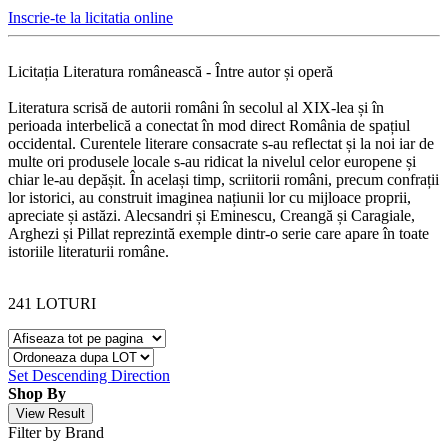
Inscrie-te la licitatia online
Licitația Literatura românească - Între autor și operă
Literatura scrisă de autorii români în secolul al XIX-lea și în
perioada interbelică a conectat în mod direct România de spațiul
occidental. Curentele literare consacrate s-au reflectat și la noi iar de
multe ori produsele locale s-au ridicat la nivelul celor europene și
chiar le-au depășit. În același timp, scriitorii români, precum confrații
lor istorici, au construit imaginea națiunii lor cu mijloace proprii,
apreciate și astăzi. Alecsandri și Eminescu, Creangă și Caragiale,
Arghezi și Pillat reprezintă exemple dintr-o serie care apare în toate
istoriile literaturii române.
241
LOTURI
Set Descending Direction
Shop By
View Result
Filter by Brand