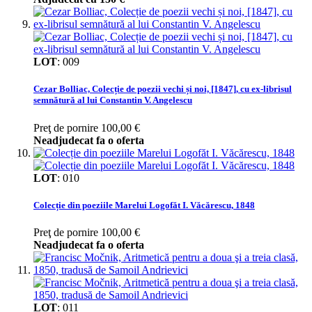
LOT
:
009
Cezar Bolliac, Colecție de poezii vechi și noi, [1847], cu ex-librisul
semnătură al lui Constantin V. Angelescu
Preţ de pornire
100,00 €
Neadjudecat fa o oferta
LOT
:
010
Colecție din poeziile Marelui Logofăt I. Văcărescu, 1848
Preţ de pornire
100,00 €
Neadjudecat fa o oferta
LOT
:
011