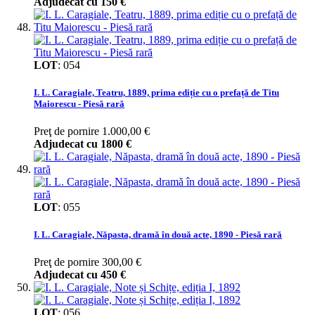
Adjudecat cu
150 €
LOT
:
054
I. L. Caragiale, Teatru, 1889, prima ediție cu o prefață de Titu
Maiorescu - Piesă rară
Preţ de pornire
1.000,00 €
Adjudecat cu
1800 €
LOT
:
055
I. L. Caragiale, Năpasta, dramă în două acte, 1890 - Piesă rară
Preţ de pornire
300,00 €
Adjudecat cu
450 €
LOT
:
056