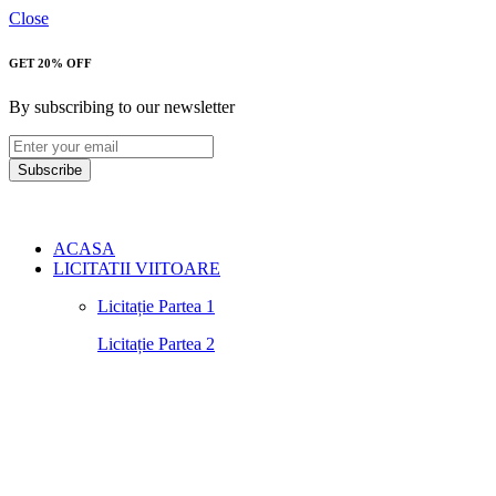
Close
GET 20% OFF
By subscribing to our newsletter
Subscribe
ACASA
LICITATII VIITOARE
Licitație Partea 1
Licitație Partea 2