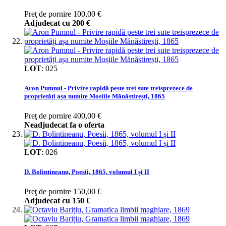
Preţ de pornire
100,00 €
Adjudecat cu
200 €
LOT
:
025
Aron Pumnul - Privire rapidă peste trei sute treisprezece de
proprietăți așa numite Moșiile Mănăstirești, 1865
Preţ de pornire
400,00 €
Neadjudecat fa o oferta
LOT
:
026
D. Bolintineanu, Poesii, 1865, volumul I și II
Preţ de pornire
150,00 €
Adjudecat cu
150 €