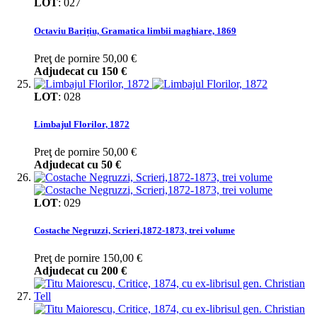
LOT
:
027
Octaviu Barițiu, Gramatica limbii maghiare, 1869
Preţ de pornire
50,00 €
Adjudecat cu
150 €
LOT
:
028
Limbajul Florilor, 1872
Preţ de pornire
50,00 €
Adjudecat cu
50 €
LOT
:
029
Costache Negruzzi, Scrieri,1872-1873, trei volume
Preţ de pornire
150,00 €
Adjudecat cu
200 €