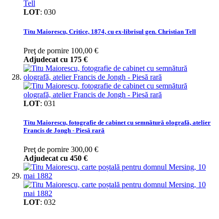
LOT
:
030
Titu Maiorescu, Critice, 1874, cu ex-librisul gen. Christian Tell
Preţ de pornire
100,00 €
Adjudecat cu
175 €
LOT
:
031
Titu Maiorescu, fotografie de cabinet cu semnătură olografă, atelier
Francis de Jongh - Piesă rară
Preţ de pornire
300,00 €
Adjudecat cu
450 €
LOT
:
032