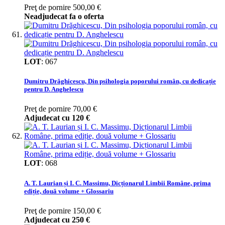
Preţ de pornire
500,00 €
Neadjudecat fa o oferta
LOT
:
067
Dumitru Drăghicescu, Din psihologia poporului român, cu dedicație
pentru D. Anghelescu
Preţ de pornire
70,00 €
Adjudecat cu
120 €
LOT
:
068
A. T. Laurian și I. C. Massimu, Dicționarul Limbii Române, prima
ediție, două volume + Glossariu
Preţ de pornire
150,00 €
Adjudecat cu
250 €