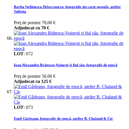
Barbu Ștefănescu Delavrancea, fotografie tip carte poștală, atelier
Julietta
Preţ de pornire
70,00 €
Adjudecat cu
70 €
LOT
:
072
Ioan Alexandru Brătescu-Voinești și fiul său, fotografie de epocă
Preţ de pornire
50,00 €
Adjudecat cu
125 €
LOT
:
073
Emil Gârleanu, fotografie de epocă, atelier B. Chaland & Cie