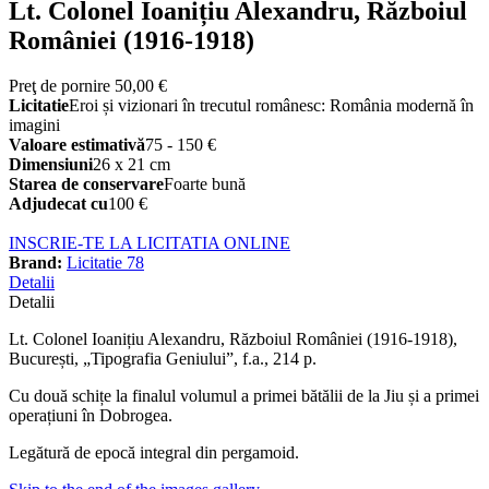
Lt. Colonel Ioanițiu Alexandru, Războiul
României (1916-1918)
Preţ de pornire
50,00 €
Licitatie
Eroi și vizionari în trecutul românesc: România modernă în
imagini
Valoare estimativă
75 - 150 €
Dimensiuni
26 x 21 cm
Starea de conservare
Foarte bună
Adjudecat cu
100 €
INSCRIE-TE LA LICITATIA ONLINE
Brand:
Licitatie 78
Detalii
Detalii
Lt. Colonel Ioanițiu Alexandru, Războiul României (1916-1918),
București, „Tipografia Geniului”, f.a., 214 p.
Cu două schițe la finalul volumul a primei bătălii de la Jiu și a primei
operațiuni în Dobrogea.
Legătură de epocă integral din pergamoid.