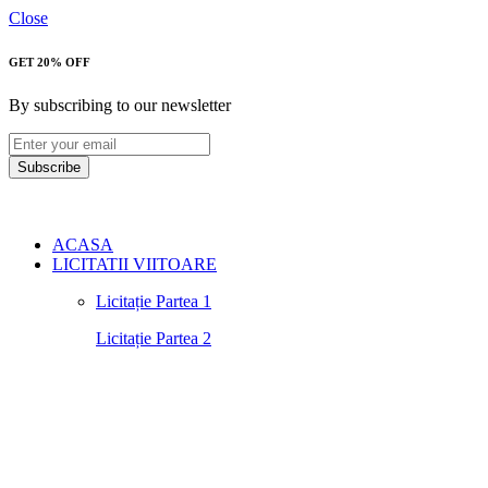
Close
GET 20% OFF
By subscribing to our newsletter
Subscribe
ACASA
LICITATII VIITOARE
Licitație Partea 1
Licitație Partea 2