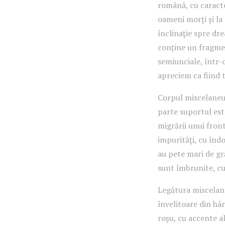
română, cu caracter
oameni morți și la
înclinație spre dre
conține un fragmen
semiunciale, într-o
apreciem ca fiind 
Corpul miscelaneul
parte suportul est
migrării unui front
impurități, cu îndo
au pete mari de gră
sunt îmbrunite, cu
Legătura miscelan
învelitoare din hâ
roșu, cu accente al