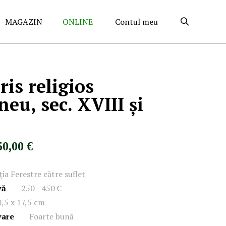
MAGAZIN
ONLINE
Contul meu
is religios
eu, sec. XVIII și
50,00 €
ția Ferestre către suflet
vă
250 - 450 €
,5 x 17,5 cm
vare
Foarte bună