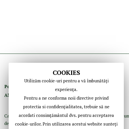
COOKIES
Utilizăm cookie-uri pentru a vă îmbunătăți
Politica de Confidenţ
ialitate
Termeni şi Condiţii
experiența.
ANPC
GDPR
Contact
Pentru a ne conforma noii directive privind
protectia si confidențialitatea, trebuie să ne
acordati consimțământul dvs. pentru acceptarea
Casă de licitaţii dedicată bibliofiliei, fotografiei istorice şi doc
de epocă.
cookie-urilor. Prin utilizarea acestui website sunteți