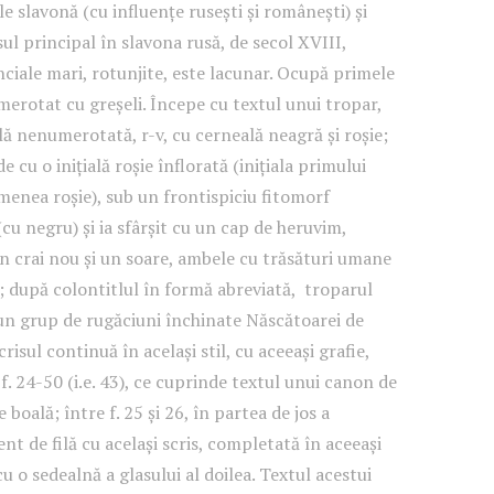
e slavonă (cu influențe rusești și românești) și
l principal în slavona rusă, de secol XVIII,
ciale mari, rotunjite, este lacunar. Ocupă primele
umerotat cu greșeli. Începe cu textul unui tropar,
filă nenumerotată, r-v, cu cerneală neagră și roșie;
e cu o inițială roșie înflorată (inițiala primului
emenea roșie), sub un frontispiciu fitomorf
cu negru) și ia sfârșit cu un cap de heruvim,
n crai nou și un soare, ambele cu trăsături umane
; după colontitlul în formă abreviată, troparul
un grup de rugăciuni închinate Născătoarei de
sul continuă în același stil, cu aceeași grafie,
f. 24-50 (i.e. 43), ce cuprinde textul unui canon de
 boală; între f. 25 și 26, în partea de jos a
nt de filă cu același scris, completată în aceeași
cu o sedealnă a glasului al doilea. Textul acestui