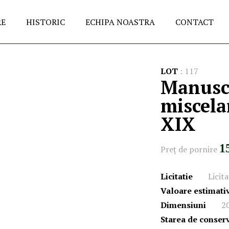
RE
HISTORIC
ECHIPA NOASTRA
CONTACT
LOT
:
117
Manuscr
miscelan
XIX
1
Preţ de pornire
Licitatie
Licita
Valoare estimati
Dimensiuni
20
Starea de conser