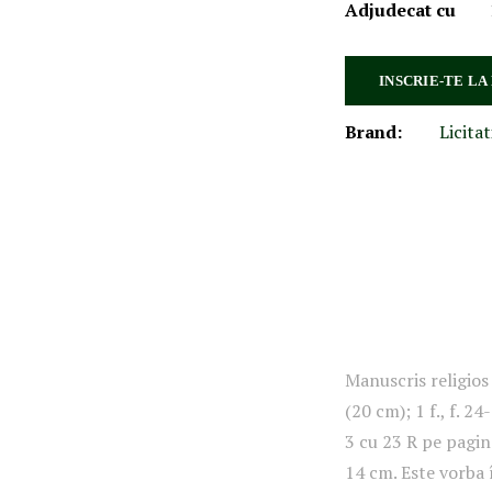
Adjudecat cu
INSCRIE-TE LA
Brand:
Licitat
Manuscris religios
(20 cm); 1 f., f. 24-
3 cu 23 R pe pagin
14 cm. Este vorba 