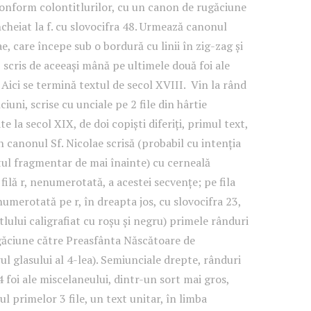
onform colontitlurilor, cu un canon de rugăciune
 încheiat la f. cu slovocifra 48. Urmează canonul
lae, care începe sub o bordură cu linii în zig-zag și
 scris de aceeași mână pe ultimele două foi ale
 Aici se termină textul de secol XVIII. Vin la rând
iuni, scrise cu unciale pe 2 file din hârtie
e la secol XIX, de doi copiști diferiți, primul text,
din canonul Sf. Nicolae scrisă (probabil cu intenția
ul fragmentar de mai înainte) cu cerneală
filă r, nenumerotată, a acestei secvențe; pe fila
umerotată pe r, în dreapta jos, cu slovocifra 23,
tlului caligrafiat cu roșu și negru) primele rânduri
găciune către Preasfânta Născătoare de
 glasului al 4-lea). Semiunciale drepte, rânduri
4 foi ale miscelaneului, dintr-un sort mai gros,
l primelor 3 file, un text unitar, în limba