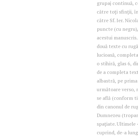
grupaj continuă, c
către toți sfinții,
către Sf. Ier. Nico
puncte (cu negru),
acestui manuscris.
două texte cu rugăc
lucioasă, completat
o stihiră, glas 6, 
de a completa text
albastră, pe prima 
următoare verso, n
se află (conform ti
din canonul de ru
Dumnezeu (troparul
spațiate. Ultimele 
cuprind, de-a lungu