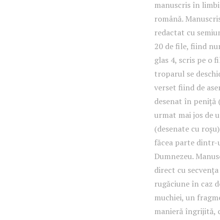
manuscris în limbil
română. Manuscrisu
redactat cu semiun
20 de file, fiind n
glas 4, scris pe o 
troparul se deschid
verset fiind de as
desenat în peniță (
urmat mai jos de u
(desenate cu roșu)
făcea parte dintr-
Dumnezeu. Manuscri
direct cu secvența 
rugăciune în caz de
muchiei, un fragme
manieră îngrijită, 