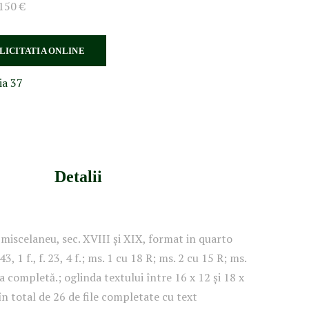
150 €
 LICITATIA ONLINE
ia 37
Detalii
 miscelaneu, sec. XVIII și XIX, format in quarto
43, 1 f., f. 23, 4 f.; ms. 1 cu 18 R; ms. 2 cu 15 R; ms.
a completă.; oglinda textului între 16 x 12 și 18 x
în total de 26 de file completate cu text