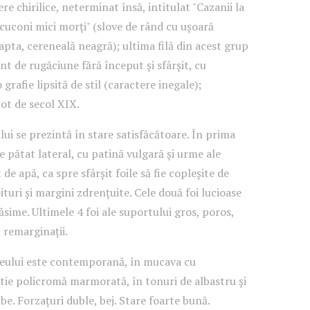
e chirilice, neterminat însă, intitulat "Cazanii la
 cuconi mici morți" (slove de rând cu ușoară
apta, cereneală neagră); ultima filă din acest grup
t de rugăciune fără început și sfârșit, cu
 grafie lipsită de stil (caractere inegale);
tot de secol XIX.
ui se prezintă în stare satisfăcătoare. În prima
e pătat lateral, cu patină vulgară și urme ale
 de apă, ca spre sfârșit foile să fie copleșite de
ituri și margini zdrențuite. Cele două foi lucioase
sime. Ultimele 4 foi ale suportului gros, poros,
 remarginații.
eului este contemporană, în mucava cu
rtie policromă marmorată, în tonuri de albastru și
be. Forzațuri duble, bej. Stare foarte bună.