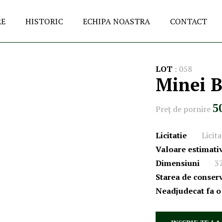
RE
HISTORIC
ECHIPA NOASTRA
CONTACT
LOT
:
058
Minei B
5
Preţ de pornire
Licitatie
Licit
Valoare estimati
Dimensiuni
37
Starea de conser
Neadjudecat fa o