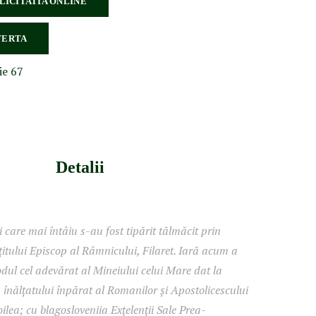
 LICITATIA ONLINE
FERTA
ie 67
Detalii
 care mai întâiu s-au fost tipărit tălmăcit prin
țitului Episcop al Râmnicului, Filaret. Iară acum a
dul cel adevărat al Mineiului celui Mare dat la
ea înălțatului înpărat al Romanilor și Apostolicescului
ilea; cu blagosloveniia Exțelenții Sale Prea-