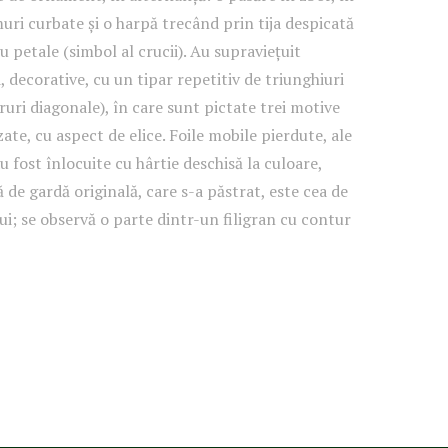
muri curbate și o harpă trecând prin tija despicată
ru petale (simbol al crucii). Au supraviețuit
i, decorative, cu un tipar repetitiv de triunghiuri
iruri diagonale), în care sunt pictate trei motive
izate, cu aspect de elice. Foile mobile pierdute, ale
u fost înlocuite cu hârtie deschisă la culoare,
ă de gardă originală, care s-a păstrat, este cea de
ui; se observă o parte dintr-un filigran cu contur