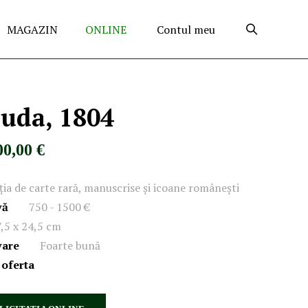
MAGAZIN
ONLINE
Contul meu
uda, 1804
00,00 €
ația de carte rară, manuscrise și icoane românești
vă
750 - 1500 €
,5 x 24,5 cm
vare
Foarte bună
 oferta