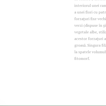
interiorul unei ra
a unei flori cu pat
forzațuri fixe vech
verzi (dispuse în ș
vegetale albe, stil
acestor forzațuri a
groasă. Singura fil
la spatele volumul
fitomorf.