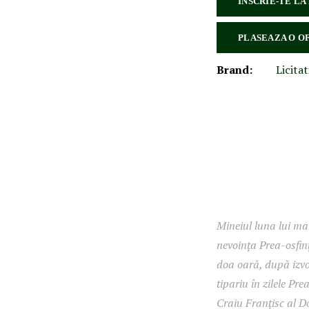
INSCRIE-TE LA
PLASEAZA O O
Brand:
Licitat
Mineiul luna lui mai
nevoința Prea-osfin
doa oară, după izvo
tipariu în zilele Pr
Craiu Franțisc al Do