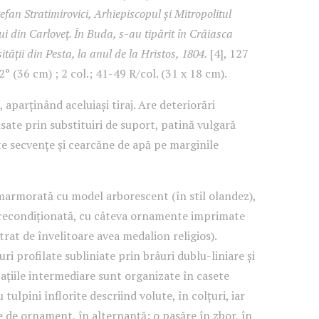
efan Stratimirovici, Arhiepiscopul și Mitropolitul
ui din Carloveț. În Buda, s-au tipărit în Crăiasca
ității din Pesta, la anul de la Hristos, 1804.
[4], 127
 ; 2° (36 cm) ; 2 col.; 41-49 R/col. (31 x 18 cm).
aparținând aceluiași tiraj. Are deteriorări
te prin substituiri de suport, patină vulgară
e secvențe și cearcăne de apă pe marginile
marmorată cu model arborescent (în stil olandez),
 recondiționată, cu câteva ornamente imprimate
strat de învelitoare avea medalion religios).
ri profilate subliniate prin brâuri dublu-liniare și
pațiile intermediare sunt organizate în casete
 tulpini înflorite descriind volute, în colțuri, iar
 de ornament, în alternanță: o pasăre în zbor, în