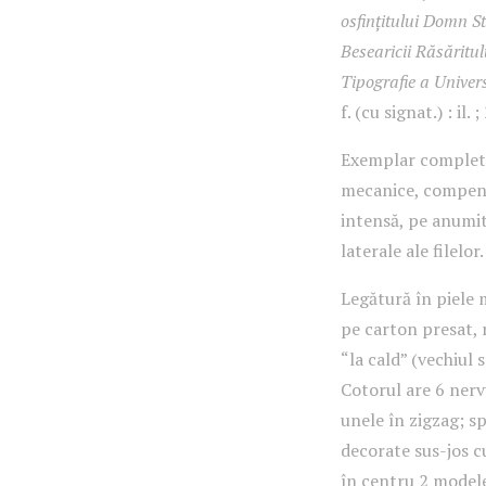
osfințitului Domn St
Besearicii Răsăritul
Tipografie a Univers
f. (cu signat.) : il.
Exemplar complet, 
mecanice, compensa
intensă, pe anumit
laterale ale filelor.
Legătură în piele 
pe carton presat,
“la cald” (vechiul 
Cotorul are 6 nervu
unele în zigzag; s
decorate sus-jos cu
în centru 2 modele