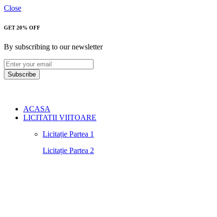
Close
GET 20% OFF
By subscribing to our newsletter
Subscribe
ACASA
LICITATII VIITOARE
Licitație Partea 1
Licitație Partea 2