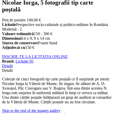
Nicolae Iorga, 5 fotografii tip carte
poștală
Preţ de pornire
100,00 €
Licitatie
Perspective socio-culturale și politico-militare în România
Modernă - 2
Valoare estimativă
150 - 300 €
Dimensiuni
14 x 9; 9 x 14 cm
Starea de conservare
Foarte bună
Adjudecat cu
150 €
INSCRIE-TE LA LICITATIA ONLINE
Brand:
Licitatie 95
Detalii
Detalii
Colecție de cinci fotografii tip carte poștală ce îl surprinde pe istoric
Nicolae Iorga la Vălenii de Munte, fie singur, fie alături de A. D.
Xenopol, Păr. Ciorogaru sau V. Bogrea. Într-una dintre acestea N.
Iorga este surprins în uniformă militară în timp ce servea ca militar.
Una dintre cărțile poștale înfățișează un grup de auditori ai cursurilor
de la Vălenii de Munte. Cărțile poștale nu au fost circulate.
Skip to the end of the images gallery