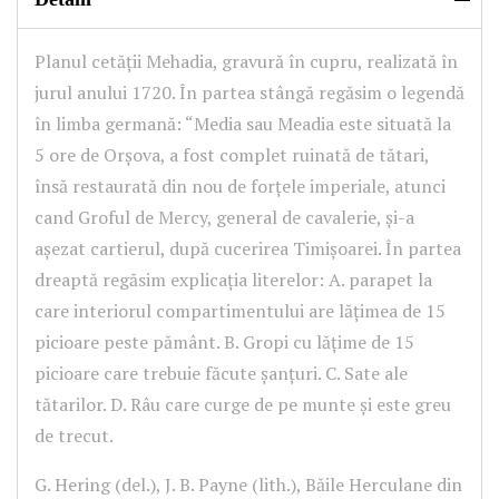
Planul cetății Mehadia, gravură în cupru, realizată în
jurul anului 1720. În partea stângă regăsim o legendă
în limba germană: “Media sau Meadia este situată la
5 ore de Orșova, a fost complet ruinată de tătari,
însă restaurată din nou de forțele imperiale, atunci
cand Groful de Mercy, general de cavalerie, și-a
așezat cartierul, după cucerirea Timișoarei. În partea
dreaptă regăsim explicația literelor: A. parapet la
care interiorul compartimentului are lățimea de 15
picioare peste pământ. B. Gropi cu lățime de 15
picioare care trebuie făcute șanțuri. C. Sate ale
tătarilor. D. Râu care curge de pe munte și este greu
de trecut.
G. Hering (del.), J. B. Payne (lith.), Băile Herculane din