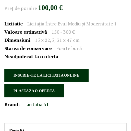
100,00 €
Preţ de pornire
Licitatie
Licitația Între Evul Mediu și Modernitate 1
Valoare estimativă
150 - 300 €
Dimensiuni
15 x 22,5; 31 x 47 cm
Starea de conservare
Foarte bună
Neadjudecat fa o oferta
INSCRIE-TE LA LICITATIA ONLINE
PLASEAZA O OFERTA
Brand:
Licitatia 51
Detalii