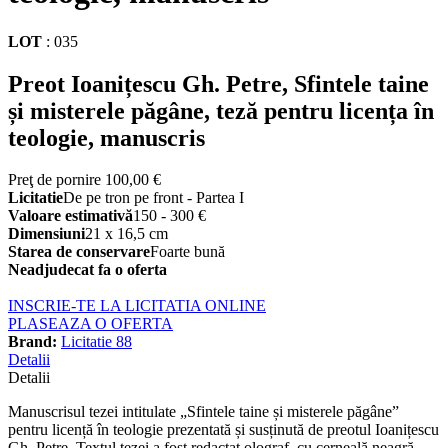
LOT
:
035
Preot Ioanițescu Gh. Petre, Sfintele taine
și misterele păgâne, teză pentru licența în
teologie, manuscris
Preţ de pornire
100,00 €
Licitatie
De pe tron pe front - Partea I
Valoare estimativă
150 - 300 €
Dimensiuni
21 x 16,5 cm
Starea de conservare
Foarte bună
Neadjudecat fa o oferta
INSCRIE-TE LA LICITATIA ONLINE
PLASEAZA O OFERTA
Brand:
Licitatie 88
Detalii
Detalii
Manuscrisul tezei intitulate „Sfintele taine și misterele păgâne”
pentru licență în teologie prezentată și susținută de preotul Ioanițescu
Gh. Petre. Textul tezei a fost redactat olograf, cu cerneală neagră,