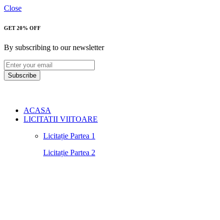
Close
GET 20% OFF
By subscribing to our newsletter
Subscribe
ACASA
LICITATII VIITOARE
Licitație Partea 1
Licitație Partea 2