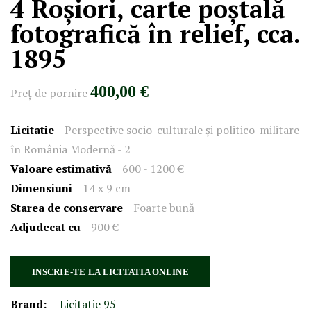
4 Roșiori, carte poștală
fotografică în relief, cca.
1895
400,00 €
Preţ de pornire
Licitatie
Perspective socio-culturale și politico-militare
în România Modernă - 2
Valoare estimativă
600 - 1200 €
Dimensiuni
14 x 9 cm
Starea de conservare
Foarte bună
Adjudecat cu
900 €
INSCRIE-TE LA LICITATIA ONLINE
Brand:
Licitatie 95