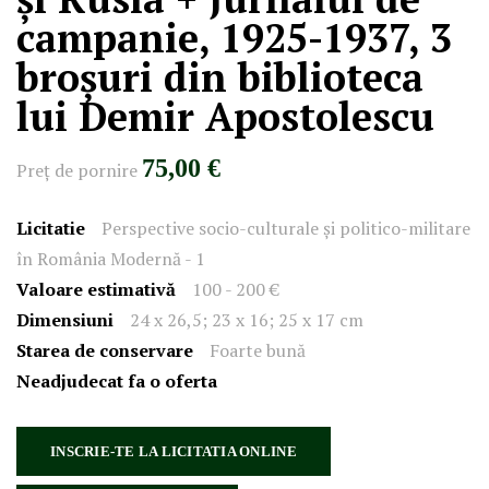
campanie, 1925-1937, 3
broșuri din biblioteca
lui Demir Apostolescu
75,00 €
Preţ de pornire
Licitatie
Perspective socio-culturale și politico-militare
în România Modernă - 1
Valoare estimativă
100 - 200 €
Dimensiuni
24 x 26,5; 23 x 16; 25 x 17 cm
Starea de conservare
Foarte bună
Neadjudecat fa o oferta
INSCRIE-TE LA LICITATIA ONLINE