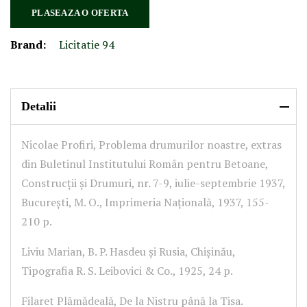
PLASEAZA O OFERTA
Brand:
Licitatie 94
Detalii
Nicolae Profiri, Problema drumurilor noastre, extras
din Buletinul Institutului Român pentru Betoane,
Construcții și Drumuri, nr. 7-9, iulie-septembrie 1937,
București, M. O., Imprimeria Națională, 1937, 155-
210 p.
Liviu Marian, B. P. Hasdeu și Rusia, Chișinău,
Tipografia R. S. Leibovici & Co., 1925, 24 p.
Filaret Plămădeală, De la Nistru până la Tisa.