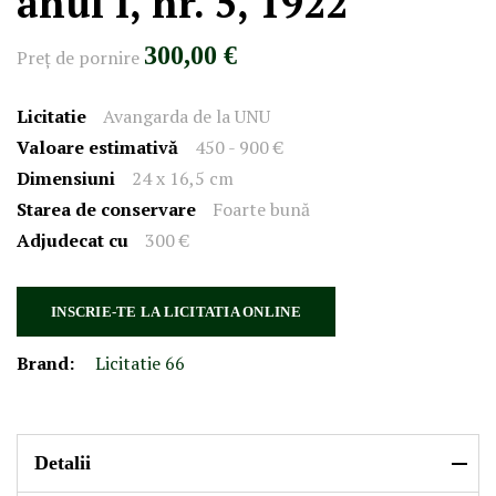
anul I, nr. 5, 1922
300,00 €
Preţ de pornire
Licitatie
Avangarda de la UNU
Valoare estimativă
450 - 900 €
Dimensiuni
24 x 16,5 cm
Starea de conservare
Foarte bună
Adjudecat cu
300 €
INSCRIE-TE LA LICITATIA ONLINE
Brand:
Licitatie 66
Detalii