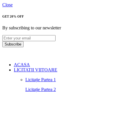
Close
GET 20% OFF
By subscribing to our newsletter
Subscribe
ACASA
LICITATII VIITOARE
Licitație Partea 1
Licitație Partea 2