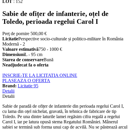
LOT
:
152
Sabie de ofițer de infanterie, oțel de
Toledo, perioada regelui Carol I
Preţ de pornire
500,00 €
Licitatie
Perspective socio-culturale și politico-militare în România
Modernă - 2
Valoare estimativă
750 - 1000 €
Dimensiuni
L - 95 cm
Starea de conservare
Bună
Neadjudecat fa o oferta
INSCRIE-TE LA LICITATIA ONLINE
PLASEAZA O OFERTA
Brand:
Licitatie 95
Detalii
Detalii
Sabie de paradă de ofițer de infanterie din perioada regelui Carol I,
cu lama din oțel nichelat, gravată, în tehnica de fabricare de tip
Toledo. Pe una dintre laturile lamei regăsim cifra regală a regelui
Carol I, iar pe latura opusă stema Regatului României. Mânerul
sabiei se termină sub forma unui cap de acvilă. Nu se păstrează arcul