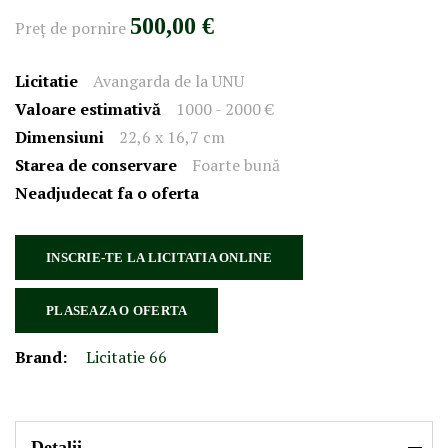
500,00 €
Preţ de pornire
Licitatie
Avangarda de la UNU
Valoare estimativă
1000 - 2000 €
Dimensiuni
22,6 x 16,7 cm
Starea de conservare
Foarte bună
Neadjudecat fa o oferta
INSCRIE-TE LA LICITATIA ONLINE
PLASEAZA O OFERTA
Brand:
Licitatie 66
Detalii