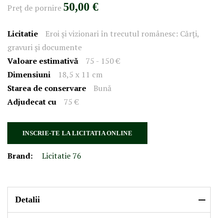
50,00 €
Preţ de pornire
Licitatie
Eroi și vizionari în trecutul românesc: Cărți,
gravuri și documente
Valoare estimativă
75 - 150 €
Dimensiuni
18,5 x 11 cm
Starea de conservare
Bună
Adjudecat cu
75 €
INSCRIE-TE LA LICITATIA ONLINE
Brand:
Licitatie 76
Detalii