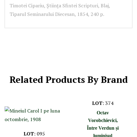
Timotei Cipariu, Știința Sfintei Scripturi, Blaj,
Tiparul Seminarului Diecesan, 1854, 240 p.
Related Products By Brand
LOT
:
374
Octav
Vorobchievici,
Între Verdun și
LOT
:
095
luminișul