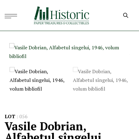
LOT
:
056
Vasile Dobrian,
Alfabetul sîngelui,