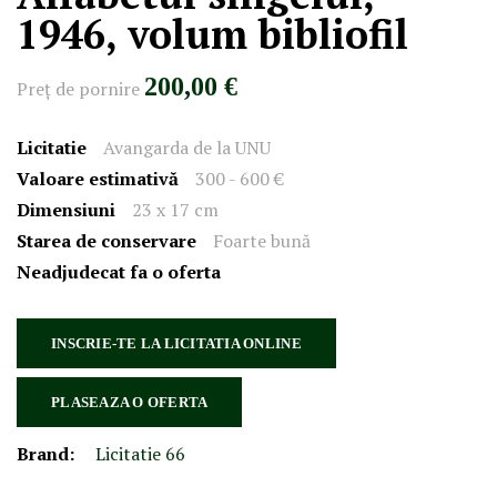
1946, volum bibliofil
200,00 €
Preţ de pornire
Licitatie
Avangarda de la UNU
Valoare estimativă
300 - 600 €
Dimensiuni
23 x 17 cm
Starea de conservare
Foarte bună
Neadjudecat fa o oferta
INSCRIE-TE LA LICITATIA ONLINE
PLASEAZA O OFERTA
Brand:
Licitatie 66