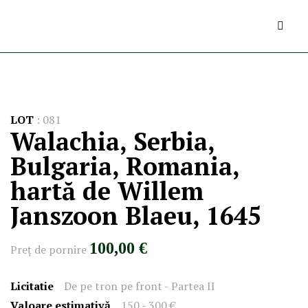
LOT
:
081
Walachia, Serbia,
Bulgaria, Romania,
hartă de Willem
Janszoon Blaeu, 1645
100,00 €
Preţ de pornire
Licitatie
De pe tron pe front - Partea II
Valoare estimativă
150 - 300 €