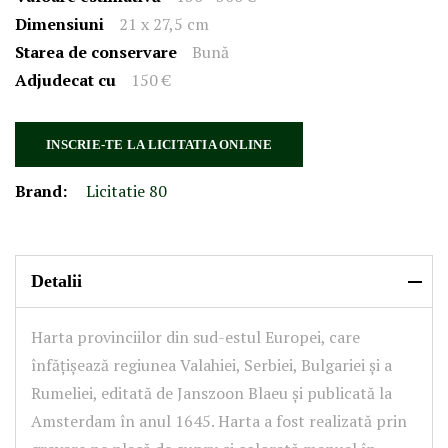
Dimensiuni
21 x 27,5 cm
Starea de conservare
Bună
Adjudecat cu
150 €
INSCRIE-TE LA LICITATIA ONLINE
Brand:
Licitatie 80
Detalii
Harta provinciilor din sud-estul Europei, care
înfățișează regiunea Valahiei, Serbiei, Bulgariei și a
Rumeliei, editată de Janszoon Blaeu și publicată la
Amsterdam în anul 1645. Harta a fost realizată prin