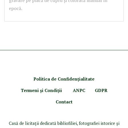
gravare pe placă de cupru și colorată manual în
epocă.
Politica de Confidenţ
ialitate
Termeni şi Condiţii
ANPC
GDPR
Contact
Casă de licitaţii dedicată bibliofiliei, fotografiei istorice şi