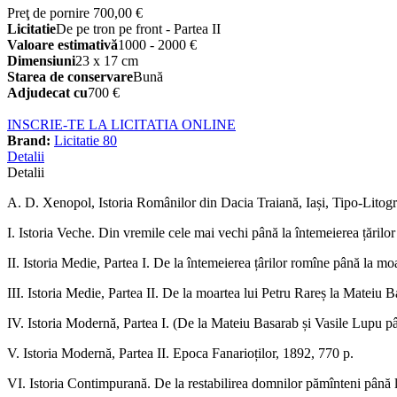
Preţ de pornire
700,00 €
Licitatie
De pe tron pe front - Partea II
Valoare estimativă
1000 - 2000 €
Dimensiuni
23 x 17 cm
Starea de conservare
Bună
Adjudecat cu
700 €
INSCRIE-TE LA LICITATIA ONLINE
Brand:
Licitatie 80
Detalii
Detalii
A. D. Xenopol, Istoria Românilor din Dacia Traiană, Iași, Tipo-Litog
I. Istoria Veche. Din vremile cele mai vechi până la întemeierea țărilor
II. Istoria Medie, Partea I. De la întemeierea țârilor romîne până la mo
III. Istoria Medie, Partea II. De la moartea lui Petru Rareș la Mateiu B
IV. Istoria Modernă, Partea I. (De la Mateiu Basarab și Vasile Lupu pâ
V. Istoria Modernă, Partea II. Epoca Fanarioților, 1892, 770 p.
VI. Istoria Contimpurană. De la restabilirea domnilor pămînteni până 