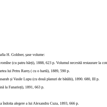
rafia H. Goldner, șase volume:
 romîne (cu patru hărți), 1888, 623 p. Volumul necesită restaurare la cot
artea lui Petru Rareș ( cu o hartă), 1889, 590 p.
asarab și Vasile Lupu (cu două planuri de bătălii), 1890. 680, III p.
nă la Fanarioți), 1891, 663 p.
la îndoita alegere a lui Alexandru Cuza, 1893, 666 p.