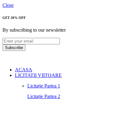
Close
GET 20% OFF
By subscribing to our newsletter
Subscribe
ACASA
LICITATII VIITOARE
Licitație Partea 1
Licitație Partea 2