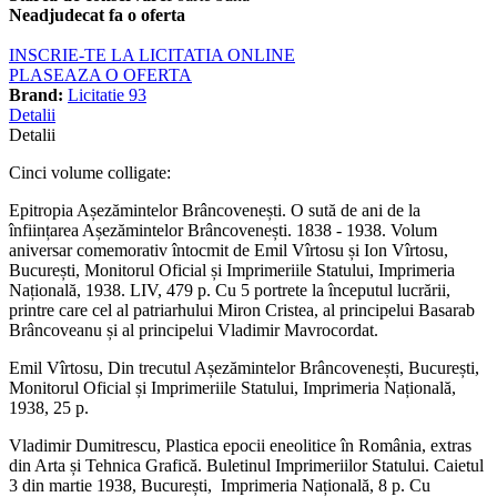
Neadjudecat fa o oferta
INSCRIE-TE LA LICITATIA ONLINE
PLASEAZA O OFERTA
Brand:
Licitatie 93
Detalii
Detalii
Cinci volume colligate:
Epitropia Așezămintelor Brâncovenești. O sută de ani de la
înființarea Așezămintelor Brâncovenești. 1838 - 1938. Volum
aniversar comemorativ întocmit de Emil Vîrtosu și Ion Vîrtosu,
București, Monitorul Oficial și Imprimeriile Statului, Imprimeria
Națională, 1938. LIV, 479 p. Cu 5 portrete la începutul lucrării,
printre care cel al patriarhului Miron Cristea, al principelui Basarab
Brâncoveanu și al principelui Vladimir Mavrocordat.
Emil Vîrtosu, Din trecutul Așezămintelor Brâncovenești, București,
Monitorul Oficial și Imprimeriile Statului, Imprimeria Națională,
1938, 25 p.
Vladimir Dumitrescu, Plastica epocii eneolitice în România, extras
din Arta și Tehnica Grafică. Buletinul Imprimeriilor Statului. Caietul
3 din martie 1938, București, Imprimeria Națională, 8 p. Cu