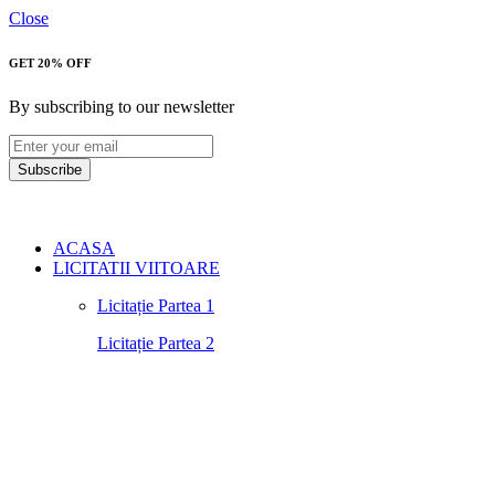
Close
GET 20% OFF
By subscribing to our newsletter
Subscribe
ACASA
LICITATII VIITOARE
Licitație Partea 1
Licitație Partea 2