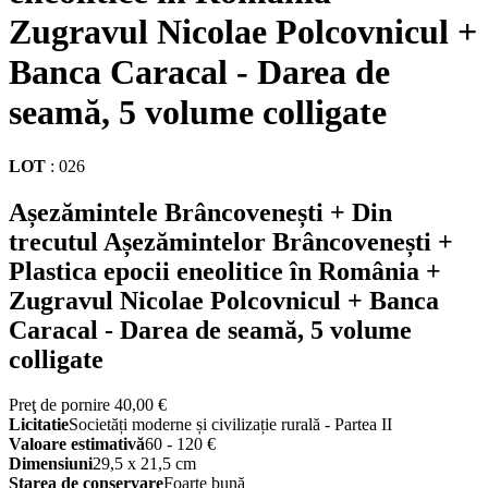
Zugravul Nicolae Polcovnicul +
Banca Caracal - Darea de
seamă, 5 volume colligate
LOT
:
026
Așezămintele Brâncovenești + Din
trecutul Așezămintelor Brâncovenești +
Plastica epocii eneolitice în România +
Zugravul Nicolae Polcovnicul + Banca
Caracal - Darea de seamă, 5 volume
colligate
Preţ de pornire
40,00 €
Licitatie
Societăți moderne și civilizație rurală - Partea II
Valoare estimativă
60 - 120 €
Dimensiuni
29,5 x 21,5 cm
Starea de conservare
Foarte bună