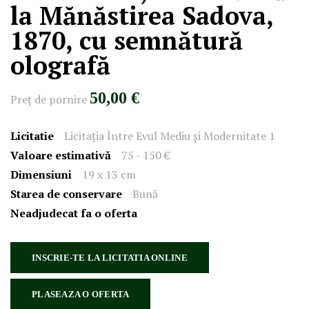
la Mănăstirea Sadova,
1870, cu semnătură
olografă
50,00 €
Preţ de pornire
Licitatie
Licitația Între Evul Mediu și Modernitate 1
Valoare estimativă
75 - 150 €
Dimensiuni
19 x 13 cm
Starea de conservare
Bună
Neadjudecat fa o oferta
INSCRIE-TE LA LICITATIA ONLINE
PLASEAZA O OFERTA