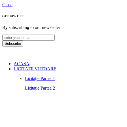
Close
GET 20% OFF
By subscribing to our newsletter
Subscribe
ACASA
LICITATII VIITOARE
Licitație Partea 1
Licitație Partea 2