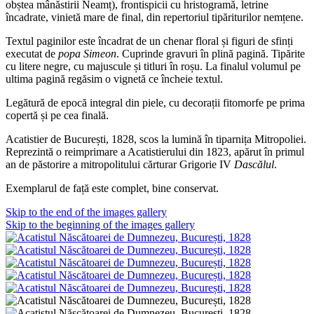
obștea mânăstirii Neamț), frontispicii cu hristogramă, letrine
încadrate, vinietă mare de final, din repertoriul tipăriturilor nemțene.
Textul paginilor este încadrat de un chenar floral și figuri de sfinți
executat de
popa Simeon
. Cuprinde gravuri în plină pagină. Tipărite
cu litere negre, cu majuscule și titluri în roșu. La finalul volumul pe
ultima pagină regăsim o vignetă ce încheie textul.
Legătură de epocă integral din piele, cu decorații fitomorfe pe prima
copertă și pe cea finală.
Acatistier de București, 1828, scos la lumină în tiparnița Mitropoliei.
Reprezintă o reimprimare a Acatistierului din 1823, apărut în primul
an de păstorire a mitropolitului cărturar Grigorie IV
Dascălul
.
Exemplarul de față este complet, bine conservat.
Skip to the end of the images gallery
Skip to the beginning of the images gallery