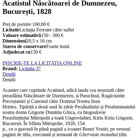
Acatistul Născătoarei de Dumnezeu,
București, 1828
Preţ de pornire
100,00 €
Licitatie
Licitația Ferestre către suflet
Valoare estimativă
150 - 300 €
Dimensiuni
20,5 x 16 cm
Starea de conservare
Foarte bună
Adjudecat cu
150 €
INSCRIE-TE LA LICITATIA ONLINE
Brand:
Licitatia 37
Detalii
Detalii
Acastier care cuprinde Acatistul, adică lauda cea neșezută către
preasfânta Născătoare de Dumnezeu, și Paraclisul, Rugăciunile
Preceștaniei și Canonul către Domnul Nostru Iisus
Hristos. Tipărită a două oară în zilele Preaînaltului și Prealuminatului
nostru domn Grigorie Dimitriu Ghica, cu blogoslovie
Preasfințitului Mitropolit a toată Ungrovlahiei, Kiriu Kiriu Grigorie,
București, În Sfânta Mitropolie, 1828, 154
p., cu o gravură în plină pagină a icoanei Bunei Vestiri, pe versoul
paginii de titlu,
executată și semnată de
Ghervasie monahul
(din