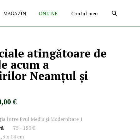
MAGAZIN
ONLINE
Contul meu
iciale atingătoare de
de acum a
rilor Neamţul şi
0,00 €
ația Între Evul Mediu și Modernitate 1
vă
75 - 150 €
1,3 x 14 cm