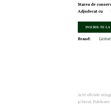
Starea de conser
Adjudecat cu
INSCRIE-TE LA
Brand:
Licitat
Acte oficiale atin
şi Secul. Publicate 