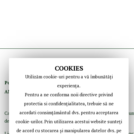
COOKIES
Utilizăm cookie-uri pentru a vă îmbunătăți
Politica de Confidenţ
ialitate
Termeni şi Condiţii
experiența.
ANPC
GDPR
Contact
Pentru a ne conforma noii directive privind
protectia si confidențialitatea, trebuie să ne
acordati consimțământul dvs. pentru acceptarea
Casă de licitaţii dedicată bibliofiliei, fotografiei istorice şi doc
de epocă.
cookie-urilor. Prin utilizarea acestui website sunteți
de acord cu stocarea și manipularea datelor dvs. pe
Licitaţii periodice de cărţi, fotografii, acte, documente, cărţi poş