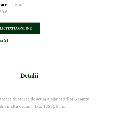
vare
Bună
50 €
 LICITATIA ONLINE
ia 51
Detalii
gătoare de starea de acum a Mănăstirilor Neamţul
din înaltu ordinu. [Iaşi, 1858], 64 p.