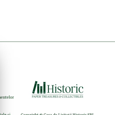
umentelor
tale şi
Copyright © Casa de Licitaţii Historic SRL