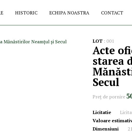
RE
HISTORIC
ECHIPA NOASTRA
CONTACT
LOT
:
001
Acte of
starea 
Mănăsti
Secul
5
Preţ de pornire
Licitatie
Licit
Valoare estimati
Dimensiuni
2