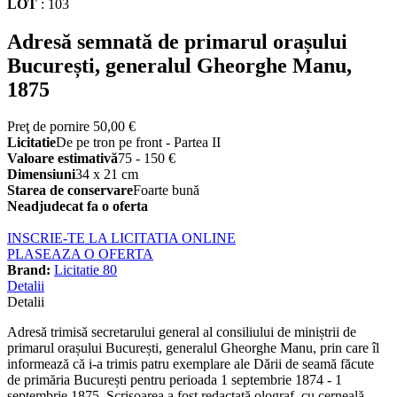
LOT
:
103
Adresă semnată de primarul orașului
București, generalul Gheorghe Manu,
1875
Preţ de pornire
50,00 €
Licitatie
De pe tron pe front - Partea II
Valoare estimativă
75 - 150 €
Dimensiuni
34 x 21 cm
Starea de conservare
Foarte bună
Neadjudecat fa o oferta
INSCRIE-TE LA LICITATIA ONLINE
PLASEAZA O OFERTA
Brand:
Licitatie 80
Detalii
Detalii
Adresă trimisă secretarului general al consiliului de miniștrii de
primarul orașului București, generalul Gheorghe Manu, prin care îl
informează că i-a trimis patru exemplare ale Dării de seamă făcute
de primăria București pentru perioada 1 septembrie 1874 - 1
septembrie 1875. Scrisoarea a fost redactată olograf, cu cerneală