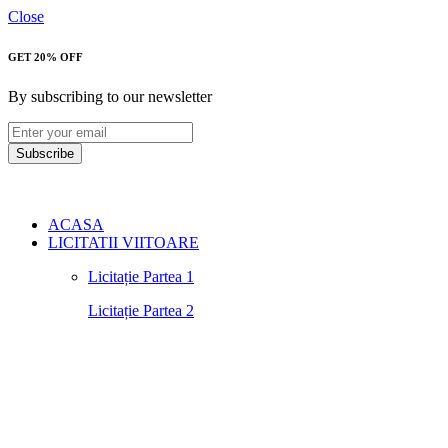
Close
GET 20% OFF
By subscribing to our newsletter
Subscribe
ACASA
LICITATII VIITOARE
Licitație Partea 1
Licitație Partea 2