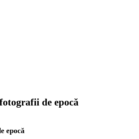
otografii de epocă
de epocă