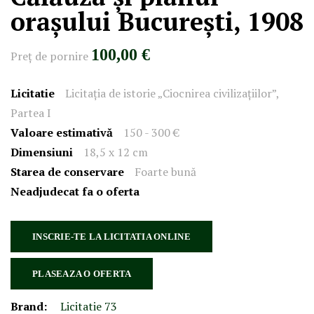
orașului București, 1908
100,00 €
Preţ de pornire
Licitatie
Licitația de istorie „Ciocnirea civilizațiilor”,
Partea I
Valoare estimativă
150 - 300 €
Dimensiuni
18,5 x 12 cm
Starea de conservare
Foarte bună
Neadjudecat fa o oferta
INSCRIE-TE LA LICITATIA ONLINE
PLASEAZA O OFERTA
Brand:
Licitatie 73