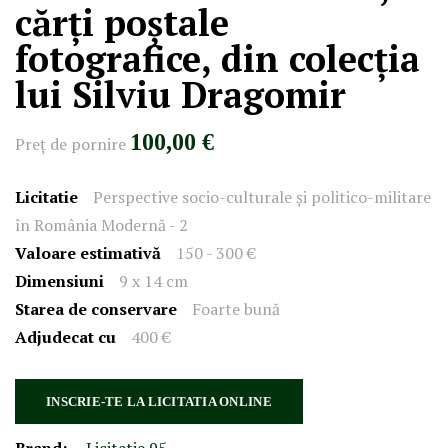
cărți poștale
fotografice, din colecția
lui Silviu Dragomir
100,00 €
Preţ de pornire
Licitatie
Perspective socio-culturale și politico-militare
în România Modernă - 2
Valoare estimativă
150 - 300 €
Dimensiuni
9 x 14 cm
Starea de conservare
Foarte bună
Adjudecat cu
400 €
INSCRIE-TE LA LICITATIA ONLINE