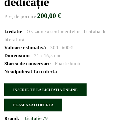
dedicație
200,00 €
Preţ de pornire
Licitatie
O viziune a sentimentelor - Licitația de
literatură
Valoare estimativă
300 - 600 €
Dimensiuni
21 x 16,5 cm
Starea de conservare
Foarte bună
Neadjudecat fa o oferta
INSCRIE-TE LA LICITATIA ONLINE
PLASEAZA O OFERTA
Brand:
Licitatie 79