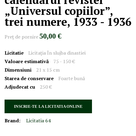
„Universul copiilor”,
trei numere, 1933 - 1936
50,00 €
Preţ de pornire
Licitatie
Licitația În slujba dinastiei
Valoare estimativă
75 - 150 €
Dimensiuni
21 x 15 cm
Starea de conservare
Foarte bună
Adjudecat cu
250 €
INSCRIE-TE LA LICITATIA ONLINE
Brand:
Licitatia 64