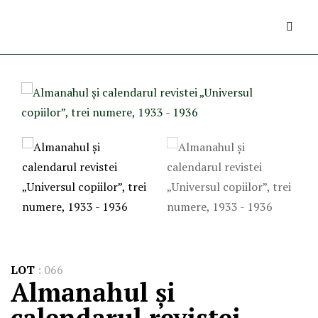
LOT
:
066
Almanahul și
calendarul revistei