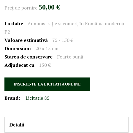
50,00 €
Preţ de pornire
Licitatie
Administrație și comerț în România modernă
P2
Valoare estimativă
75 - 150 €
Dimensiuni
20 x 15 cm
Starea de conservare
Foarte bună
Adjudecat cu
150 €
INSCRIE-TE LA LICITATIA ONLINE
Brand:
Licitatie 85
Detalii