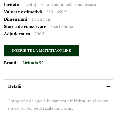
Licitatie
Licitația Artă tradițională românească
Valoare estimativă
250 - 450 €
Dimensiuni
16 x 23 cm
Starea de conservare
Foarte bună
Adjudecat cu
200 €
INSCRIE-TE LA LICITATIA ONLINE
Brand:
Licitatia 59
Detalii
Fotografie de epocă în care este înfățișat un țăran cu
un car cu boi pe străzile unui oraș.