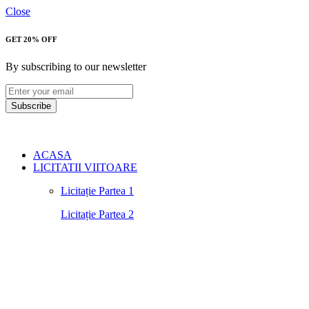
Close
GET 20% OFF
By subscribing to our newsletter
Subscribe
ACASA
LICITATII VIITOARE
Licitație Partea 1
Licitație Partea 2