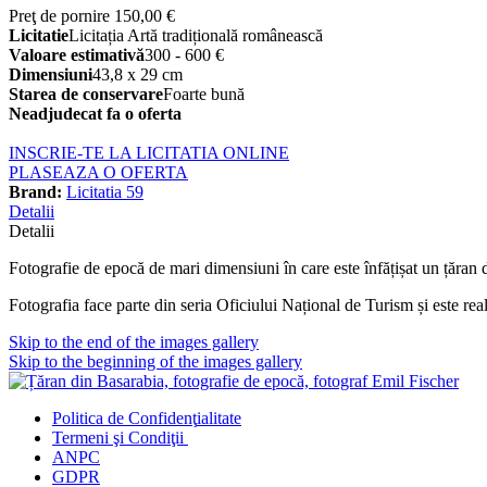
Preţ de pornire
150,00 €
Licitatie
Licitația Artă tradițională românească
Valoare estimativă
300 - 600 €
Dimensiuni
43,8 x 29 cm
Starea de conservare
Foarte bună
Neadjudecat fa o oferta
INSCRIE-TE LA LICITATIA ONLINE
PLASEAZA O OFERTA
Brand:
Licitatia 59
Detalii
Detalii
Fotografie de epocă de mari dimensiuni în care este înfățișat un țăran
Fotografia face parte din seria Oficiului Național de Turism și este rea
Skip to the end of the images gallery
Skip to the beginning of the images gallery
Politica de Confidenţ
ialitate
Termeni şi Condiţii
ANPC
GDPR